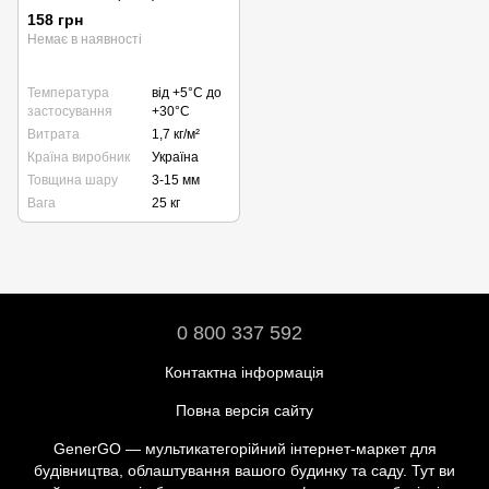
158 грн
Немає в наявності
Температура
від +5°С до
застосування
+30°С
Витрата
1,7 кг/м²
Країна виробник
Україна
Товщина шару
3-15 мм
Вага
25 кг
0 800 337 592
Контактна інформація
Повна версія сайту
GenerGO — мультикатегорійний інтернет-маркет для
будівництва, облаштування вашого будинку та саду. Тут ви