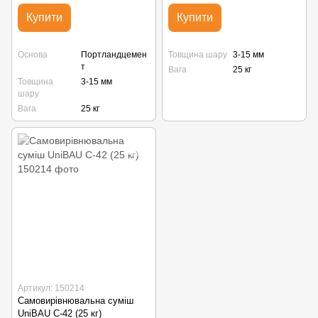
Купити
Купити
Основа
Портландцемен
Товщина шару
3-15 мм
т
Вага
25 кг
Товщина
3-15 мм
шару
Вага
25 кг
Артикул: 150214
Самовирівнювальна суміш
UniBAU С-42 (25 кг)