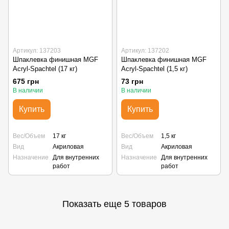
Артикул: 137203
Артикул: 137202
Шпаклевка финишная MGF
Шпаклевка финишная MGF
Acryl-Spachtel (17 кг)
Acryl-Spachtel (1,5 кг)
675 грн
73 грн
В наличии
В наличии
Купить
Купить
Вес/Объем
17 кг
Вес/Объем
1,5 кг
Вид
Акриловая
Вид
Акриловая
Назначение
Для внутренних
Назначение
Для внутренних
работ
работ
Показать еще 5 товаров