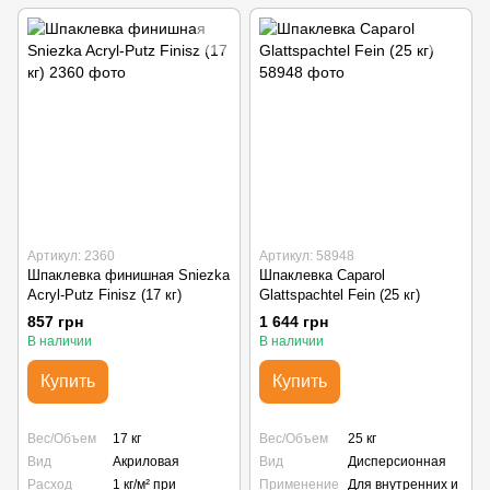
Артикул: 2360
Артикул: 58948
Шпаклевка финишная Sniezka
Шпаклевка Caparol
Acryl-Putz Finisz (17 кг)
Glattspachtel Fein (25 кг)
857 грн
1 644 грн
В наличии
В наличии
Купить
Купить
Вес/Объем
17 кг
Вес/Объем
25 кг
Вид
Акриловая
Вид
Дисперсионная
Расход
1 кг/м² при
Применение
Для внутренних и