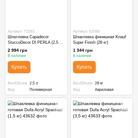
Артикул: 72583
Артикул: 82086
Шпатлевка Capadecor
Шпаклевка финишная Knauf
StuccoDecor DI PERLA (2,5 л)
Super Finish (28 кг)
Silber
2 994 грн
1 344 грн
В наличии
В наличии
Купить
Купить
Вес/Объем
2,5 л
Вес/Объем
28 кг
Вид
Полимерная
Вид
Акриловая