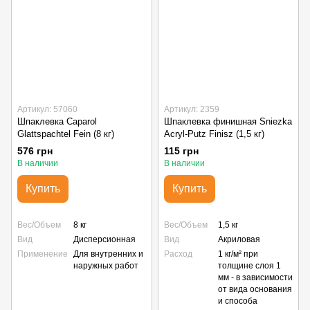
Артикул: 57060
Артикул: 2359
Шпаклевка Caparol
Шпаклевка финишная Sniezka
Glattspachtel Fein (8 кг)
Acryl-Putz Finisz (1,5 кг)
576 грн
115 грн
В наличии
В наличии
Купить
Купить
Вес/Объем
8 кг
Вес/Объем
1,5 кг
Вид
Дисперсионная
Вид
Акриловая
Применение
Для внутренних и
Расход
1 кг/м² при
наружных работ
толщине слоя 1
мм - в зависимости
от вида основания
и способа