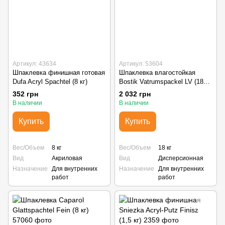
Артикул: 43634
Артикул: 53604
Шпаклевка финишная готовая
Шпаклевка влагостойкая
Dufa Acryl Spachtel (8 кг)
Bostik Vatrumspackel LV (18
кг)
352 грн
2 032 грн
В наличии
В наличии
Купить
Купить
Вес/Объем
8 кг
Вес/Объем
18 кг
Вид
Акриловая
Вид
Дисперсионная
Назначение
Для внутренних
Назначение
Для внутренних
работ
работ