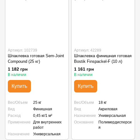
Артикул: 102739
Артикул: 42289
Шпаклевка готовая Sem-Joint
Шпаклевка финишная готовая
Compound (25 кг)
Bostik Finspackel-F (10 л)
1 182 грн
1 161 грн
В наличии
В наличии
Купить
Купить
Вес/Объем
25 кг
Вес/Объем
18 кг
Вид
Финишная
Вид
Акриловая
Расход
0,45 кг/1 м²
Назначение
Универсальная
Применение
Для внутренних
Основание
Полимердисперси
работ
я
Назначение
Универсальная