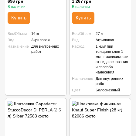
696 грн
1 267 грн
В наличии
В наличии
Купить
Купить
Вес/Объем
16 кг
Вес/Объем
27 кг
Вид
Акриловая
Вид
Акриловая
Назначение
Для внутренних
Расход
1 кг/м² при
работ
толщине слоя 1
мм - в зависимости
от вида основания
и способа
нанесения
Назначение
Для внутренних
работ
Цвет
Белоснежный