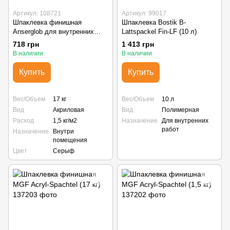
Артикул: 108721
Артикул: 99017
Шпаклевка финишная
Шпаклевка Bostik B-
Anserglob для внутренних
Lattspackel Fin-LF (10 л)
работ (17 кг)
718 грн
1 413 грн
В наличии
В наличии
Купить
Купить
Вес/Объем
17 кг
Вес/Объем
10 л
Вид
Акриловая
Вид
Полимерная
Расход
1,5 кг/м2
Назначение
Для внутренних
работ
Назначение
Внутри
помещения
Цвет
Серыф