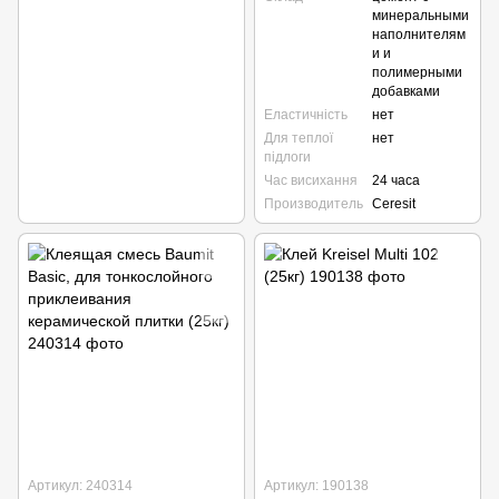
минеральными
наполнителям
и и
полимерными
добавками
Еластичність
нет
Для теплої
нет
підлоги
Час висихання
24 часа
Производитель
Ceresit
Артикул: 240314
Артикул: 190138