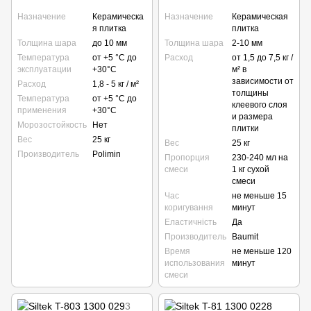
Назначение
Керамическа
Назначение
Керамическая
я плитка
плитка
Толщина шара
до 10 мм
Толщина шара
2-10 мм
Температура
от +5 °C до
Расход
от 1,5 до 7,5 кг /
эксплуатации
+30°C
м² в
зависимости от
Расход
1,8 - 5 кг / м²
толщины
Температура
от +5 °C до
клеевого слоя
применения
+30°C
и размера
Морозостойкость
Нет
плитки
Вес
25 кг
Вес
25 кг
Производитель
Polimin
Пропорция
230-240 мл на
смеси
1 кг сухой
смеси
Час
не меньше 15
коригування
минут
Еластичність
Да
Производитель
Baumit
Время
не меньше 120
использования
минут
смеси