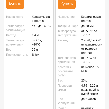
Купить
Купить
Назначение
Керамическа
Назначение
Керамическая
я плитка
плитка
Температура
от 0 до +40°С
Толщина шара
до 10 мм
эксплуатации
Температура
от -50°С до
Расход
1.4 кг
эксплуатации
+70°С
Температура
от +5 до
Расход
2 кг - 6,5 кг / м²
применения
+30°С
(в зависимости
от размера
Вес
25 кг
плитки)
Производитель
Siltek
Температура
от +5°С до
применения
+30°С
Адгезия к
не менее 0,5
основанию
МПа
(мПа)
Вес
25 кг
Пропорция
4,75 - 5,25 л
смеси
воды на 25 кг
сухой смеси
Час
до 2 часов
коригування
Склад
цемент с