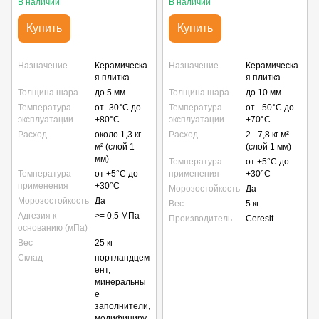
В наличии
В наличии
Купить
Купить
Назначение
Керамическа
Назначение
Керамическа
я плитка
я плитка
Толщина шара
до 5 мм
Толщина шара
до 10 мм
Температура
от -30°С до
Температура
от - 50°С до
эксплуатации
+80°С
эксплуатации
+70°С
Расход
около 1,3 кг
Расход
2 - 7,8 кг м²
м² (слой 1
(слой 1 мм)
мм)
Температура
от +5°С до
Температура
от +5°С до
применения
+30°С
применения
+30°С
Морозостойкость
Да
Морозостойкость
Да
Вес
5 кг
Адгезия к
>= 0,5 МПа
Производитель
Ceresit
основанию (мПа)
Вес
25 кг
Склад
портландцем
ент,
минеральны
е
заполнители,
модифициру