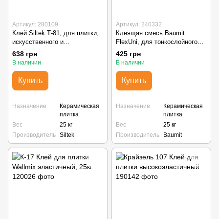
Артикул: 280109
Артикул: 240332
Клей Siltek Т-81, для плитки,
Клеящая смесь Baumit
искусственного и
FlexUni, для тонкослойного
натурального камня, для
приклеивания керамических
638 грн
425 грн
полов с подогревом (25кг)
плиток (25кг)
В наличии
В наличии
Купить
Купить
Назначение
Керамическая
Назначение
Керамическая
плитка
плитка
Вес
25 кг
Вес
25 кг
Производитель
Siltek
Производитель
Baumit