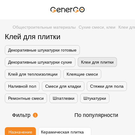
Общестроительные материалы
Сухие смеси, клеи
Клеи дл
Клей для плитки
Декоративные штукатурки готовые
Декоративные штукатурки сухие
Клеи для плитки
Клей для теплоизоляции
Клеящие смеси
Наливной пол
Смеси для кладки
Стяжки для пола
Ремонтные смеси
Шпатлевки
Штукатурки
Фильтр
По популярности
1
Назначение
Керамическая плитка