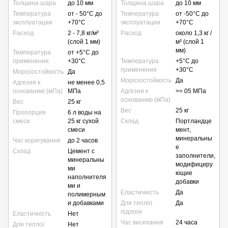
Толщина шара
до 10 мм
Толщина шара
до 10 мм
Температура
от - 50°С до
Температура
от -50°C до
эксплуатации
+70°С
эксплуатации
+70°C
Расход
2 - 7,8 кг/м²
Расход
около 1,3 кг /
(слой 1 мм)
м² (слой 1
мм)
Температура
от +5°С до
применения
+30°С
Температура
+5°C до
применения
+30°C
Морозостойкость
Да
Морозостойкость
Да
Адгезия к
не менее 0,5
основанию (мПа)
МПа
Адгезия к
>= 05 МПа
основанию (мПа)
Вес
25 кг
Вес
25 кг
Пропорция
6 л воды на
смеси
25 кг сухой
Склад
Портландце
смеси
мент,
минеральны
Час коригування
до 2 часов
е
Склад
Цемент с
заполнители,
минеральны
модифициру
ми
ющие
наполнителя
добавки
ми и
Еластичність
Да
полимерным
и добавками
Для теплої
Да
підлоги
Еластичність
Нет
Час висихання
24 часа
Для теплої
Нет