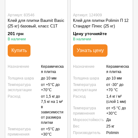
Артикул: 83546
Артикул: 124909
Клей для плитки Baumit Basic
Клей для плитки Polimin П 12
(25 кг) базовый, класс C1T
Стандарт Плюс (25 кг)
201 грн
Цену уточняйте
В наличии
В наличии
Купить
Узнать цену
Назначение
Керамическа
Назначение
Керамическа
я плитка
я плитка
Толщина шара
до 10 мм
Толщина шара
до 10 мм
Температура
от +5°C до
Температура
от -30° до
эксплуатации
+70°C
эксплуатации
+70 °С
Расход
от 1,5 кг до
Расход
1,4 кг / м²
7,5 кг на 1 м²
(слой 1 мм)
в
Температура
от +5 °C до
зависимости
применения
+30°C
от размера
Морозостойкость
Да
плитки
Вес
25 кг
Температура
от +5°С до
Производитель
Polimin
применения
+30°С