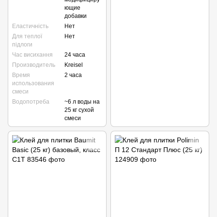
ющие
добавки
Еластичність
Нет
Для теплої
Нет
підлоги
Час висихання
24 часа
Производитель
Kreisel
Время
2 часа
использования
смеси
Водопотреба
~6 л воды на
25 кг сухой
смеси