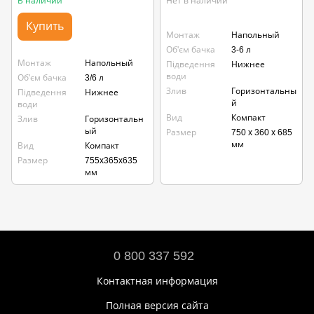
В наличии
Нет в наличии
Купить
Монтаж
Напольный
Об'єм бачка
3-6 л
Монтаж
Напольный
Підведення
Нижнее
води
Об'єм бачка
3/6 л
Злив
Горизонтальны
Підведення
Нижнее
й
води
Вид
Компакт
Злив
Горизонтальн
ый
Размер
750 x 360 x 685
мм
Вид
Компакт
Размер
755x365x635
мм
0 800 337 592
Контактная информация
Полная версия сайта