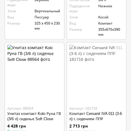
Підведення
Верхнее
Об'єм бачка
3/6 л
води
Підведення
Нижнее
Злив
Вертикальный
води
Вид
Писсуар
Злив
Косой
Размер
325 x 450 x 230
Вид
Компакт
мм
Размер
355х670х390
мм
Артикул: 88564
Артикул: 181716
Унитаз компакт Kolo Руна ГВ
Компакт Cersanit IVA 011 (3-6
(3/6 л) сиденье Soft Close
л) с сидением ППР
4 428 грн
2 713 грн