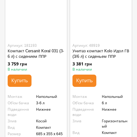
Артикул: 181193
Артикул: 48919
Компакт Cersanit Koral 031 (3-
Унитаз компакт Kolo Идол ГВ
6 л) с сидением ППР
(3/6 л) с сиденьем ППР
3 759 грн
3 381 грн
В наличии
В наличии
Купить
Купить
Монтаж
Напольный
Монтаж
Напольный
Об'єм бачка
3-6 л
Об'єм бачка
6 л
Підведення
Нижнее
Підведення
Нижнее
води
води
Злив
Косой
Злив
Горизонтальн
ый
Вид
Компакт
Вид
Компакт
Размер
685 x 355 x 645