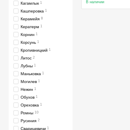
В наличии
1
Кагамлык
1
Кашперовка
8
Керамейя
1
Кератерм
1
Корнин
1
Корсунь
1
Кропивницкий
2
Литос
1
Лубны
1
Маньковка
1
Могилев
1
Нежин
1
Обухов
1
Ореховка
10
Ромны
2
Русиния
1
Сварицевичи