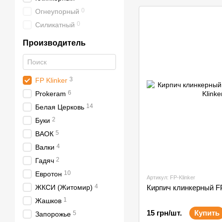
М350, М400
0
Огнеупорный
0
Силикатный
Производитель
3
FP Klinker
6
Prokeram
14
Белая Церковь
2
Буки
5
ВАОК
4
Валки
2
Гадяч
10
Евротон
Артикул: FP-Klinker
4
Кирпич клинкерный FP
ЖКСИ (Житомир)
1
Жашков
15 грн/шт.
Купить
5
Запорожье