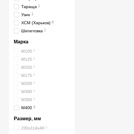
1
Тараща
1
Узин
6
ХСМ (Харьков)
1
Шепетовка
Марка
0
М100
0
М125
0
М150
0
М175
0
М200
0
М300
0
М350
3
М400
Размер, мм
0
230х114х40