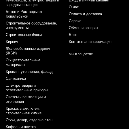
Генераторы, электростанции и
Вход в личный кабинет
зарядные станции
О нас
Бетон и Растворы от
Оплата и доставка
Ковальськой
Сервис
Строительное оборудование,
инструменты
Обмен и возврат
Строительные блоки
Блог
Кирпич
Контактная информация
Железобетонные изделия
(ЖБИ)
Мы в соцсетях
Общестроительные
материалы
Кровля, утепление, фасад
Сантехника
Электротовары и
осветительные приборы
Системы вентиляции и
отопления
Краски, лаки, клеи,
строительная химия
Обои, декор, отделка стен
Кафель и плитка