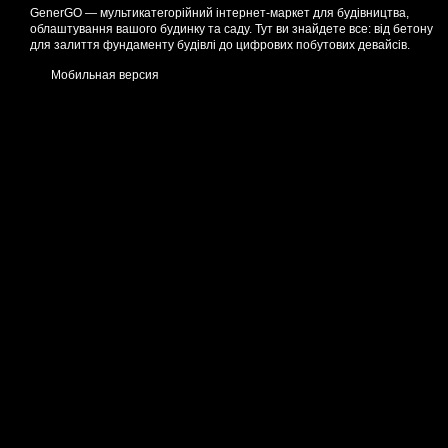
GenerGO — мультикатегорійний інтернет-маркет для будівництва,
облаштування вашого будинку та саду. Тут ви знайдете все: від бетону
для залиття фундаменту будівлі до цифрових побутових девайсів.
Мобильная версия