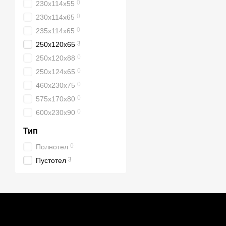
0
230х114х55
0
230х114х65
0
235х114х65
3
250х120х65
0
250х120х88
0
250х124х65
0
460х230х75
0
575х170х80
0
600х230х90
Тип
0
Полнотел
3
Пустотел