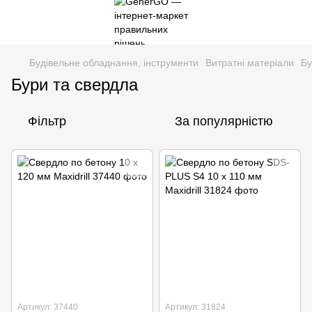
Будівельне обладнання, інструменти
Витратні матеріали
Бу
Бури та свердла
Фільтр
За популярністю
Артикул: 37440
Артикул: 31824