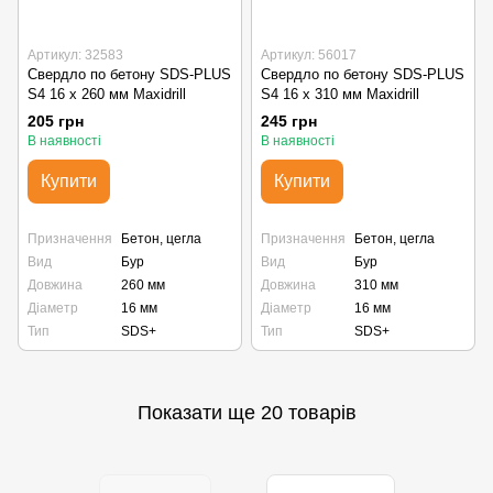
Артикул: 32583
Артикул: 56017
Свердло по бетону SDS-PLUS
Свердло по бетону SDS-PLUS
S4 16 х 260 мм Maxidrill
S4 16 х 310 мм Maxidrill
205 грн
245 грн
В наявності
В наявності
Купити
Купити
Призначення
Бетон, цегла
Призначення
Бетон, цегла
Вид
Бур
Вид
Бур
Довжина
260 мм
Довжина
310 мм
Діаметр
16 мм
Діаметр
16 мм
Тип
SDS+
Тип
SDS+
Показати ще 20 товарів