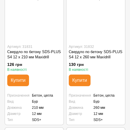
Артикул: 31831
Артикул: 31832
Свердло по бетону SDS-PLUS
Свердло по бетону SDS-PLUS
S4 12 х 210 мм Maxidrill
S4 12 х 260 мм Maxidrill
126 грн
130 грн
В наявності
В наявності
Купити
Купити
Призначення
Бетон, цегла
Призначення
Бетон, цегла
Вид
Бур
Вид
Бур
Довжина
210 мм
Довжина
260 мм
Діаметр
12 мм
Діаметр
12 мм
Тип
SDS+
Тип
SDS+