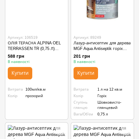
Артикул: 106519
Артикул: 89249
ОЛІЯ ТЕРАСНА ALPINA OEL
Лазур-антисептик для дерева
TERRASSEN TR (0,75 Л)
MGF Aqua Antiseptik горіх
ПРОЗОРА
(0,75 л)
588 грн
201 грн
В наявності
В наявності
Купити
Купити
Витрата
100мл/кв.м
Витрата
1 л на 12 кв.м
Колір
прозорий
Колір
Горіх
Ступінь
Шовковисто-
глянцю
глянцевий
Вага/Об'єм
0,75 л