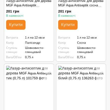
Лазур-антисептик для дерева
Лазур-антисептик для дерева
MGF Aqua Antiseptik
MGF Aqua Antiseptik сосна
палісандр (0,75 л)
(0,75 л)
201 грн
201 грн
В наявності
В наявності
Купити
Купити
Витрата
1 л на 12 кв.м
Витрата
1 л на 12 кв.м
Колір
Палісандр
Колір
Сосна
Ступінь
Шовковисто-
Ступінь
Шовковисто-
глянцю
глянцевий
глянцю
глянцевий
Вага/Об'єм
0,75 л
Вага/Об'єм
0,75 л