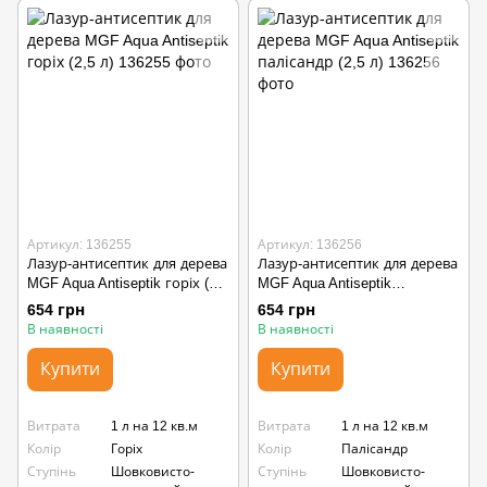
Артикул: 136255
Артикул: 136256
Лазур-антисептик для дерева
Лазур-антисептик для дерева
MGF Aqua Antiseptik горіх (2,5
MGF Aqua Antiseptik
л)
палісандр (2,5 л)
654 грн
654 грн
В наявності
В наявності
Купити
Купити
Витрата
1 л на 12 кв.м
Витрата
1 л на 12 кв.м
Колір
Горіх
Колір
Палісандр
Ступінь
Шовковисто-
Ступінь
Шовковисто-