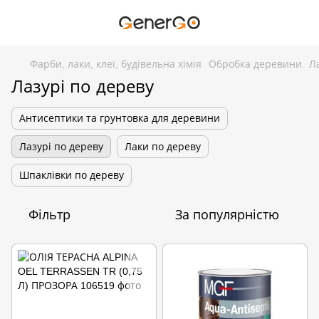
Фарби, лаки, клеї, будівельна хімія
Обробка деревини
Л
Лазурі по дереву
Антисептики та грунтовка для деревини
Лазурі по дереву
Лаки по дереву
Шпаклівки по дереву
Фільтр
За популярністю