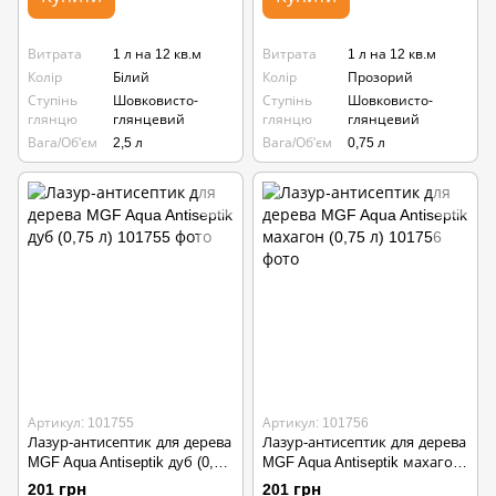
Витрата
1 л на 12 кв.м
Витрата
1 л на 12 кв.м
Колір
Білий
Колір
Прозорий
Ступінь
Шовковисто-
Ступінь
Шовковисто-
глянцю
глянцевий
глянцю
глянцевий
Вага/Об'єм
2,5 л
Вага/Об'єм
0,75 л
Артикул: 101755
Артикул: 101756
Лазур-антисептик для дерева
Лазур-антисептик для дерева
MGF Aqua Antiseptik дуб (0,75
MGF Aqua Antiseptik махагон
л)
(0,75 л)
201 грн
201 грн