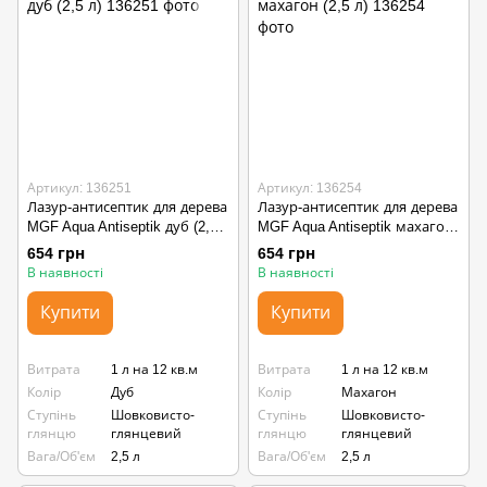
Артикул: 136251
Артикул: 136254
Лазур-антисептик для дерева
Лазур-антисептик для дерева
MGF Aqua Antiseptik дуб (2,5
MGF Aqua Antiseptik махагон
л)
(2,5 л)
654 грн
654 грн
В наявності
В наявності
Купити
Купити
Витрата
1 л на 12 кв.м
Витрата
1 л на 12 кв.м
Колір
Дуб
Колір
Махагон
Ступінь
Шовковисто-
Ступінь
Шовковисто-
глянцю
глянцевий
глянцю
глянцевий
Вага/Об'єм
2,5 л
Вага/Об'єм
2,5 л