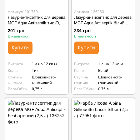
Артикул: 101759
Артикул: 136263
Лазур-антисептик для дерева
Лазур-антисептик для дерева
MGF Aqua Antiseptik тик (0,75
MGF Aqua Antiseptik білий
л)
(0,75 л)
201 грн
234 грн
В наявності
В наявності
Купити
Купити
Витрата
1 л на 12 кв.м
Витрата
1 л на 12 кв.м
Колір
Тик
Колір
Білий
Ступінь
Шовковисто-
Ступінь
Шовковисто-
глянцю
глянцевий
глянцю
глянцевий
Вага/Об'єм
0,75 л
Вага/Об'єм
0,75 л