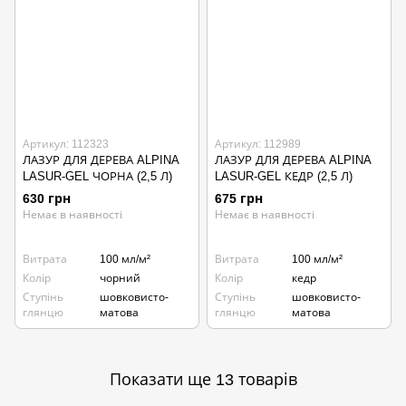
Артикул: 112323
Артикул: 112989
ЛАЗУР ДЛЯ ДЕРЕВА ALPINA
ЛАЗУР ДЛЯ ДЕРЕВА ALPINA
LASUR-GEL ЧОРНА (2,5 Л)
LASUR-GEL КЕДР (2,5 Л)
630 грн
675 грн
Немає в наявності
Немає в наявності
Витрата
100 мл/м²
Витрата
100 мл/м²
Колір
чорний
Колір
кедр
Ступінь
шовковисто-
Ступінь
шовковисто-
глянцю
матова
глянцю
матова
Показати ще 13 товарів