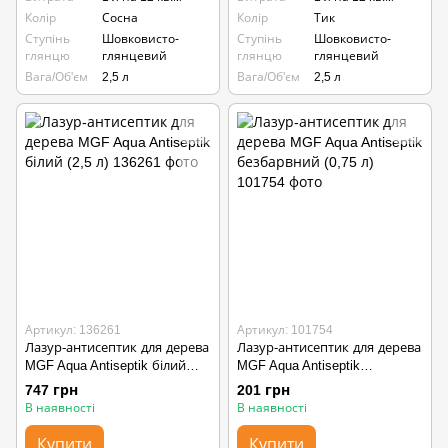
Колір
Сосна
Колір
Тик
Ступінь
Шовковисто-
Ступінь
Шовковисто-
глянцю
глянцевий
глянцю
глянцевий
Вага/Об'єм
2,5 л
Вага/Об'єм
2,5 л
Артикул: 136261
Артикул: 101754
Лазур-антисептик для дерева
Лазур-антисептик для дерева
MGF Aqua Antiseptik білий
MGF Aqua Antiseptik
(2,5 л)
безбарвний (0,75 л)
747 грн
201 грн
В наявності
В наявності
Купити
Купити