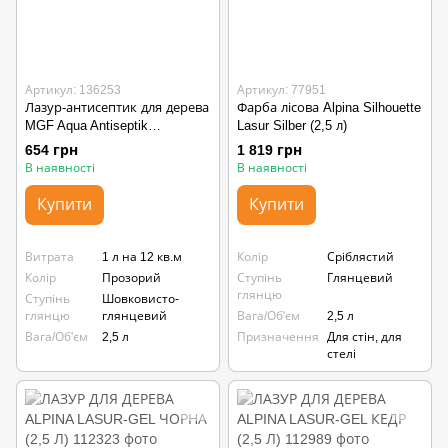
Артикул: 136253
Артикул: 77951
Лазур-антисептик для дерева
Фарба лісова Alpina Silhouette
MGF Aqua Antiseptik
Lasur Silber (2,5 л)
безбарвний (2,5 л)
654 грн
1 819 грн
В наявності
В наявності
Купити
Купити
Витрата
1 л на 12 кв.м
Колір
Сріблястий
Колір
Прозорий
Ступінь
Глянцевий
глянцю
Ступінь
Шовковисто-
глянцю
глянцевий
Вага/Об'єм
2,5 л
Вага/Об'єм
2,5 л
Призначення
Для стін, для
стелі