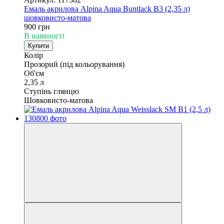
Емаль акрилова Alpina Aqua Buntlack B3 (2,35 л)
шовковисто-матова
900 грн
В наявності
Купити
Колір
Прозорий (під кольорування)
Об'єм
2,35 л
Ступінь глянцю
Шовковисто-матова