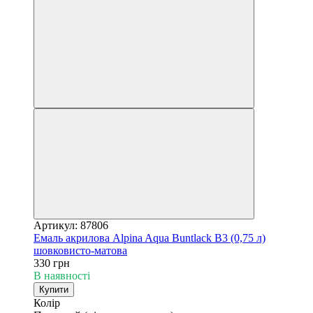
Артикул: 87806
Емаль акрилова Alpina Aqua Buntlack B3 (0,75 л)
шовковисто-матова
330 грн
В наявності
Купити
Колір