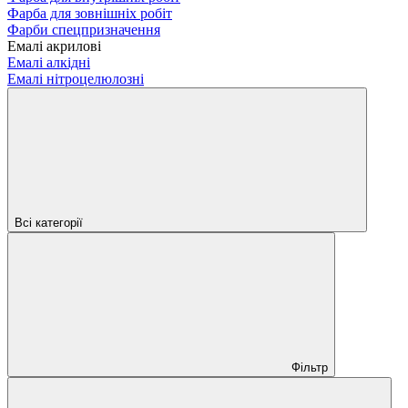
Фарба для зовнішніх робіт
Фарби спецпризначення
Емалі акрилові
Емалі алкідні
Емалі нітроцелюлозні
Всі категорії
Фільтр