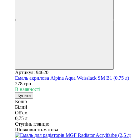
Артикул: 94620
Емаль акрилова Alpina Aqua Weisslack SM B1 (0,75 л)
278 грн
В наявності
Купити
Колір
Білий
Об'єм
0,75 л
Ступінь глянцю
Шовковисто-матова