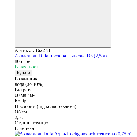
Артикул: 162278
Акваемаль Dufa прозора глянсова B3 (2,5 л)
806 грн
В наявності
Купити
Розчинник
вода (до 10%)
Витрата
60 мл / м²
Колір
Прозорий (під кольорування)
Об'єм
2,5 л
Ступінь глянцю
Глянцева