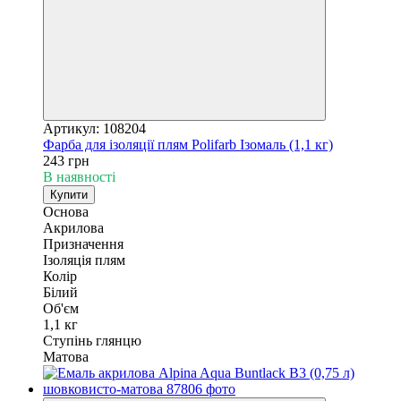
Артикул: 108204
Фарба для ізоляції плям Polifarb Ізомаль (1,1 кг)
243 грн
В наявності
Купити
Основа
Акрилова
Призначення
Ізоляція плям
Колір
Білий
Об'єм
1,1 кг
Ступінь глянцю
Матова