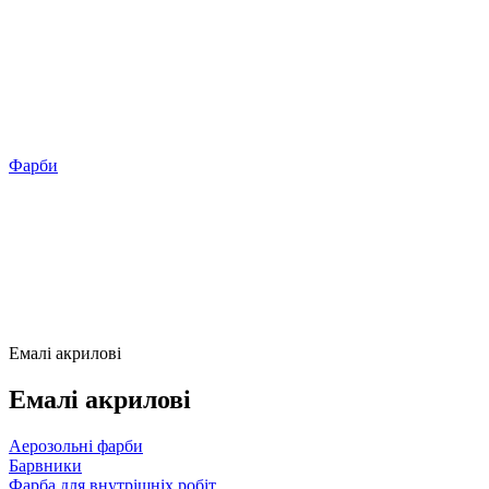
Фарби
Емалі акрилові
Емалі акрилові
Аерозольні фарби
Барвники
Фарба для внутрішніх робіт