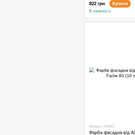
822 грн
Купити
В наявності
Артикул: 176922
Фарба фасадна в/д Alp