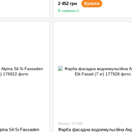
2 452 грн
Купити
В наявності
Артикул: 177928
ina Sil-Si Fassaden
Фарба фасадна водоемульсійна Акр