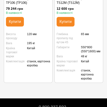
TP106 (TP106)
TS12M (TS12M)
79 244 грн
12 600 грн
В наявності
В наявності
Купити
Купити
Висота
120 мм
Глибина
65 мм
проходу
пропилу під
кутом 45
Вага
195 кг
Габарити
550*800
Країна
Китай
(550*1600) мм
торгової
марки
Вага
48 кг
Комплектація
станок, картонна
Країна торгової
Китай
коробка
марки
Комплектація
станок,
картонна
коробка
0 800 337 592