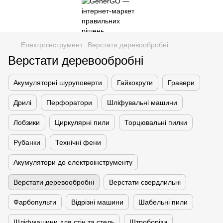
Електроінструмент
Верстати деревообробні
Верстати деревообробні
Акумуляторні шуруповерти
Гайкокрути
Гравери
Дрилі
Перфоратори
Шліфувальні машини
Лобзики
Циркулярні пили
Торцювальні пилки
Рубанки
Технічні фени
Акумулятори до електроінструменту
Верстати деревообробні
Верстати свердлильні
Фарбопульти
Відрізні машини
Шабельні пили
Шліфмашини для стін та стель
Штроборізи