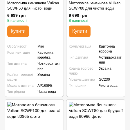
Мотопомпа бензинова Vulkan
Мотопомпа бензинова Vulkan
SCWP50 для чистої води
SCWP80 для чистої води
6 699 грн
9 690 грн
В наявності
В наявності
Купити
Купити
Особливості
Міні
Комплектація
Картонна
коробка
Комплектація
Картонна
коробка
Тип двигуна
Чотирьохтакт
ний
Тип двигуна
Чотирьохтакт
ний
Країна торгової
Україна
марки
Країна торгової
Україна
марки
Модель двигуна
SC230
Модель двигуна
AP168FB
Тип рідини
Чиста вода
Тип рідини
Чиста вода