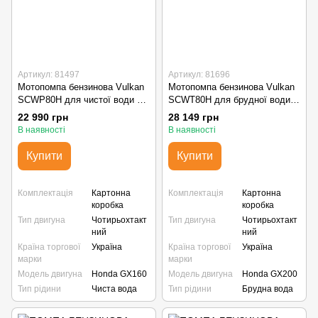
Артикул: 81497
Артикул: 81696
Мотопомпа бензинова Vulkan
Мотопомпа бензинова Vulkan
SCWP80H для чистої води з
SCWT80H для брудної води з
двигуном Honda GX 160
двигуном Honda GX 200
22 990 грн
28 149 грн
В наявності
В наявності
Купити
Купити
Комплектація
Картонна
Комплектація
Картонна
коробка
коробка
Тип двигуна
Чотирьохтакт
Тип двигуна
Чотирьохтакт
ний
ний
Країна торгової
Україна
Країна торгової
Україна
марки
марки
Модель двигуна
Honda GX160
Модель двигуна
Honda GX200
Тип рідини
Чиста вода
Тип рідини
Брудна вода