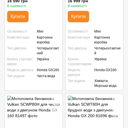
18 590 грн
16 999 грн
В наявності
В наявності
Купити
Купити
Особливості
Міні
Особливості
Міні
Комплектація
Картонна
Комплектація
Картонна
коробка
коробка
Тип двигуна
Чотирьохтакт
Тип двигуна
Чотирьохтактни
ний
й
Країна торгової
Україна
Країна
Україна
марки
торгової марки
Модель двигуна
Honda GX160
Модель
Honda GX160
двигуна
Тип рідини
Чиста вода
Тип рідини
Хімікати,
Морська вода