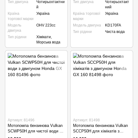
Тип двигуна
Чотирьохтактни
Тип двигуна
Чотирьохтакт
й
ний
Країна
Україна
Країна торгової
Україна
торгової марки
марки
Модель
OHV 223сс
Модель двигуна
KD170FA
двигуна
Тип рідини
Чиста вода
Тип рідини
Хімікати,
Морська вода
Артикул: 81496
Артикул: 81498
Мотопомпа бензинова Vulkan
Мотопомпа бензинова Vulkan
SCWP50H для чистої води з
SCCP50H для хімікатів з
двигуном Honda GX 160
двигуном Honda GX 160