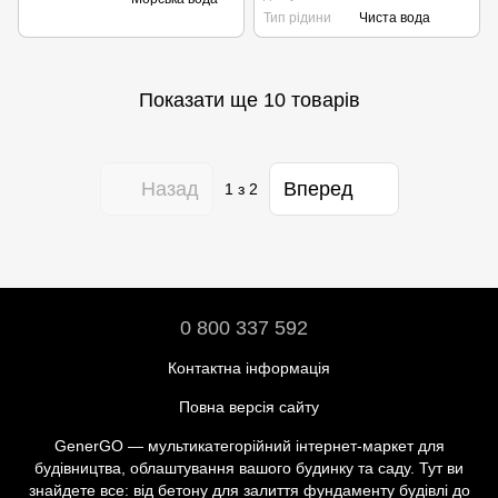
Тип рідини
Чиста вода
Показати ще 10 товарів
Назад
Вперед
1
з 2
0 800 337 592
Контактна інформація
Повна версія сайту
GenerGO — мультикатегорійний інтернет-маркет для
будівництва, облаштування вашого будинку та саду. Тут ви
знайдете все: від бетону для залиття фундаменту будівлі до