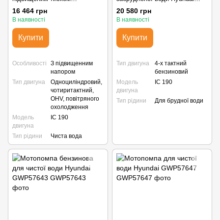
GWP57645 Hyundai
GWP57648
16 464 грн
20 580 грн
В наявності
В наявності
Купити
Купити
Особливості
З підвищенним
Тип двигуна
4-х тактний
напором
бензиновий
Тип двигуна
Одноциліндровий,
Модель
IC 190
чотиритактний,
двигуна
OHV, повітряного
Тип рідини
Для брудної води
охолодження
Модель
IC 190
двигуна
Тип рідини
Чиста вода