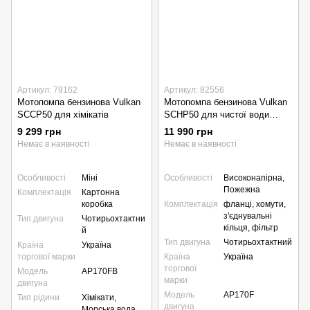
Артикул: 79162
Артикул: 82556
Мотопомпа бензинова Vulkan
Мотопомпа бензинова Vulkan
SCCP50 для хімікатів
SCHP50 для чистої води
високонапірна (SCHP50)
9 299 грн
11 990 грн
Немає в наявності
Немає в наявності
Особливості
Міні
Особливості
Високонапірна,
Пожежна
Комплектація
Картонна
коробка
Комплектація
фланці, хомути,
з'єднувальні
Тип двигуна
Чотирьохтактни
кільця, фільтр
й
Тип двигуна
Чотирьохтактний
Країна
Україна
торгової марки
Країна
Україна
торгової
Модель
AP170FB
марки
двигуна
Модель
AP170F
Тип рідини
Хімікати,
двигуна
Морська вода