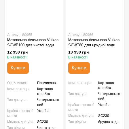
Артикул: 80965
Артикул: 80966
Мотопомпа бензинова Vulkan
Мотопомпа бензинова Vulkan
SCWP100 для чистої води
SCWT80 для брудної води
12 990 грн
13 990 грн
В наявності
В наявності
Купити
Купити
Особливості
Промислова
Комплектація
Картонна
коробка
Комплектація
Картонна
коробка
Тип двигуна
Чотирьохтакт
ний
Тип двигуна
Чотирьохтакт
ний
Країна торгової
Україна
марки
Країна торгової
Україна
марки
Модель двигуна
SC230
Модель двигуна
SC230
Тип рідини
брудна вода
Тип рідини
Чиста вода