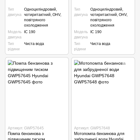
Тип
Одноциліндровий,
Тип
Одноциліндровий,
двигуна
чотиритактний, OHV,
двигуна
чотиритактний, OHV,
повітряного
повітряного
охолодження
охолодження
Модель
IC 190
Модель
IC 190
двигуна
двигуна
Тип
Чиста вода
Тип
Чиста вода
рідини
рідини
Артикул: GWP57645
Артикул: GWP57648
Помпа бензинова з
Мотопомпа бензинова для
підвищеним тиском
забрудненої води Hyundai