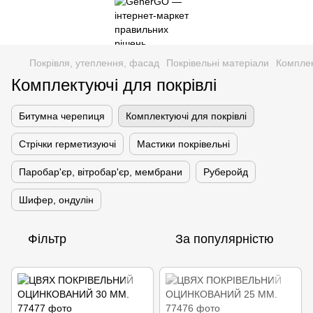
Покрівля, утеплення, фасад
Покрівельні матеріали
Комплек
Комплектуючі для покрівлі
Битумна черепиця
Комплектуючі для покрівлі
Стрічки герметизуючі
Мастики покрівельні
Паробар'єр, вітробар'єр, мембрани
Руберойд
Шифер, ондулін
Фільтр
За популярністю