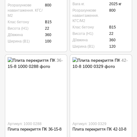
Вага кг.
2025 кг
Розрахункове
800
навантаження. КГС/
Розрахункове
800
М2
навантаження.
КГС/М2
Клас бетону
B15
Клас бетону
B15
Висота (Н1)
22
Висота (Н1)
22
Д0вжина
360
Д0вжина
360
Ширина (В1)
100
Ширина (В1)
120
Артикул: 1000 0288
Артикул: 1000 0329
Плита перекриття ПК 36-15-8
Плита перекриття ПК 42-10-8