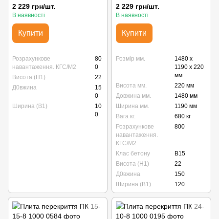
2 229 грн/шт.
2 229 грн/шт.
В наявності
В наявності
Купити
Купити
Розрахункове
80
Розмір мм.
1480 x
навантаження. КГС/М2
0
1190 x 220
мм
Висота (Н1)
22
Висота мм.
220 мм
Д0вжина
15
0
Довжина мм.
1480 мм
Ширина (В1)
10
Ширина мм.
1190 мм
0
Вага кг.
680 кг
Розрахункове
800
навантаження.
КГС/М2
Клас бетону
B15
Висота (Н1)
22
Д0вжина
150
Ширина (В1)
120