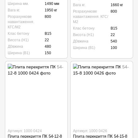
Ширина мм.
1490 мм
Вага кг.
1660 кг
Вага кг.
1950 кг
Розрахункове
800
Розрахункове
800
навантаження. КГС/
навантаження.
М2
КГС/М2
Клас бетону
B15
Клас бетону
B15
Висота (Н1)
22
Висота (Н1)
22
Д0вжина
540
Д0вжина
480
Ширина (В1)
100
Ширина (В1)
150
Артикул: 1000 0424
Артикул: 1000 0426
Плита перекриття ПК 54-12-8
Плита перекриття ПК 54-15-8