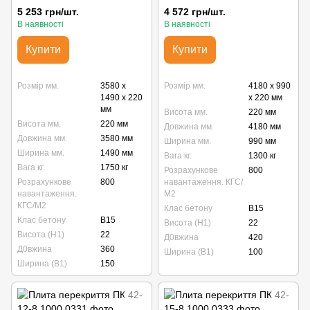
5 253 грн/шт.
4 572 грн/шт.
В наявності
В наявності
Купити
Купити
Розмір мм.
3580 x
Розмір мм.
4180 x 990
1490 x 220
x 220 мм
мм
Висота мм.
220 мм
Висота мм.
220 мм
Довжина мм.
4180 мм
Довжина мм.
3580 мм
Ширина мм.
990 мм
Ширина мм.
1490 мм
Вага кг.
1300 кг
Вага кг.
1750 кг
Розрахункове
800
Розрахункове
800
навантаження. КГС/
навантаження.
М2
КГС/М2
Клас бетону
B15
Клас бетону
B15
Висота (Н1)
22
Висота (Н1)
22
Д0вжина
420
Д0вжина
360
Ширина (В1)
100
Ширина (В1)
150