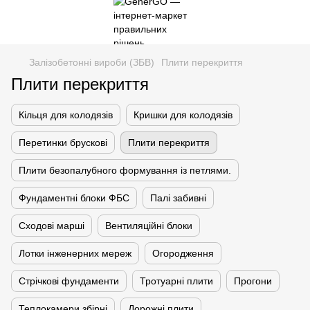
Залізобетонні вироби (ЗБВ)
Плити перекриття
Плити перекриття
Кільця для колодязів
Кришки для колодязів
Перетинки брускові
Плити перекриття
Плити безопалубного формування із петлями.
Фундаментні блоки ФБС
Палі забивні
Сходові марші
Вентиляційні блоки
Лотки інженерних мереж
Огородження
Стрічкові фундаменти
Тротуарні плити
Прогони
Теплокамери збірні
Дорожні плити