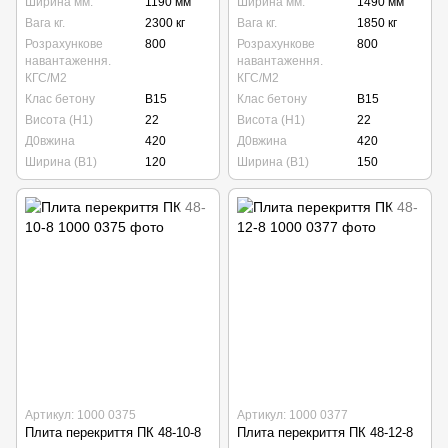
Ширина мм.
1190 мм
Ширина мм.
1490 мм
Вага кг.
2300 кг
Вага кг.
1850 кг
Розрахункове
800
Розрахункове
800
навантаження.
навантаження.
КГС/М2
КГС/М2
Клас бетону
B15
Клас бетону
B15
Висота (Н1)
22
Висота (Н1)
22
Д0вжина
420
Д0вжина
420
Ширина (В1)
120
Ширина (В1)
150
Артикул: 1000 0375
Артикул: 1000 0377
Плита перекриття ПК 48-10-8
Плита перекриття ПК 48-12-8