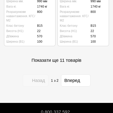
Ширина мм.
990 мм
Ширина мм.
990 мм
Вага кг.
1740 кг
Вага кг.
1740 кг
Розрахункове
800
Розрахункове
800
навантаження. КГС/
навантаження. КГС/
М2
М2
Клас бетону
B15
Клас бетону
B15
Висота (Н1)
22
Висота (Н1)
22
Д0вжина
570
Д0вжина
570
Ширина (В1)
100
Ширина (В1)
100
Показати ще 11 товарів
Назад
Вперед
1
з 2
0 800 337 592