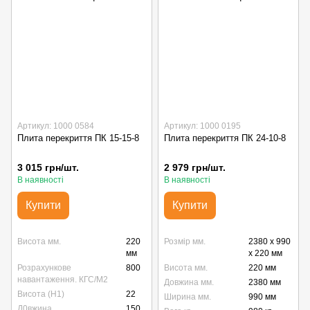
Артикул: 1000 0584
Артикул: 1000 0195
Плита перекриття ПК 15-15-8
Плита перекриття ПК 24-10-8
3 015 грн/шт.
2 979 грн/шт.
В наявності
В наявності
Купити
Купити
Висота мм.
220
Розмір мм.
2380 x 990
мм
x 220 мм
Розрахункове
800
Висота мм.
220 мм
навантаження. КГС/М2
Довжина мм.
2380 мм
Висота (Н1)
22
Ширина мм.
990 мм
Д0вжина
150