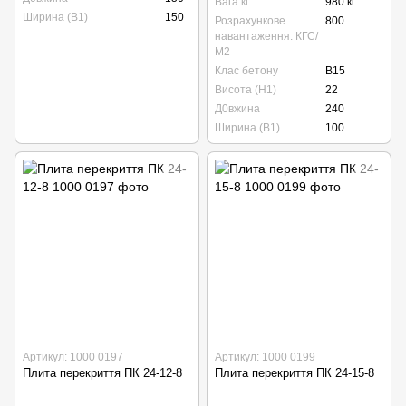
Вага кг.
980 кг
Ширина (В1)
150
Розрахункове
800
навантаження. КГС/
М2
Клас бетону
B15
Висота (Н1)
22
Д0вжина
240
Ширина (В1)
100
Артикул: 1000 0197
Артикул: 1000 0199
Плита перекриття ПК 24-12-8
Плита перекриття ПК 24-15-8