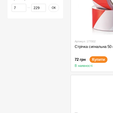
Від Ціна, грн
До Ціна, грн
ОК
Артикул: 177002
Стрічка сигнальна 50 
72 грн
Купити
В наявності