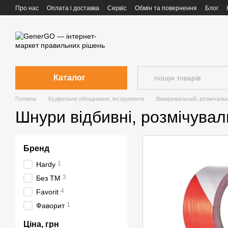
Перейти до основного контенту
Про нас
Оплата і доставка
Сервіс
Обмін та повернення
Блог
Каталог
Головна
Будівельне обладнання, інструменти
Вимірювальний, розмічальн
Шнури відбивні, розмічувал
Бренд
1
Hardy
3
Без ТМ
4
Favorit
1
Фаворит
Ціна, грн