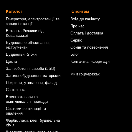
Каталог
Клієнтам
Генератори, електростанції та
Вхід до кабінету
зарядні станції
Про нас
Бетон та Розчини від
Оплата і доставка
Ковальської
Сервіс
Будівельне обладнання,
інструменти
Обмін та повернення
Будівельні блоки
Блог
Цегла
Контактна інформація
Залізобетонні вироби (ЗБВ)
Ми в соцмережах
Загальнобудівельні матеріали
Покрівля, утеплення, фасад
Сантехніка
Електротовари та
освітлювальні прилади
Системи вентиляції та
опалення
Фарби, лаки, клеї, будівельна
хімія