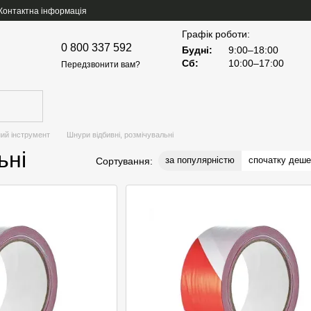
Контактна інформація
Графік роботи:
0 800 337 592
Будні:
9:00–18:00
Сб:
10:00–17:00
Передзвонити вам?
ий інструмент
Шнури відбивні, розмічувальні
ьні
за популярністю
спочатку деш
Сортування: