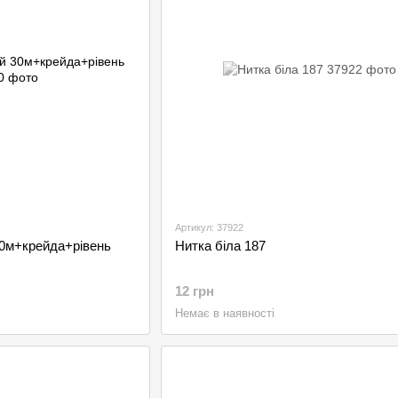
Артикул: 37922
0м+крейда+рівень
Нитка біла 187
12 грн
Немає в наявності