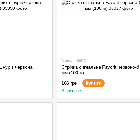
Артикул: 86927
шнурів червона
Стрічка сигнальна Favorit червоно-б
мм (100 м)
166 грн
Купити
В наявності