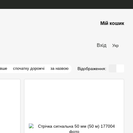
Мій кошик
Вхід
Укр
Відображення:
евше
спочатку дорожчі
за назвою