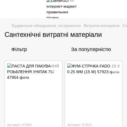
Будівельне обладнання, інструменти
Витратні матеріали
Са
Сантехнічні витратні матеріали
Фільтр
За популярністю
Артикул: 47954
Артикул: 57923