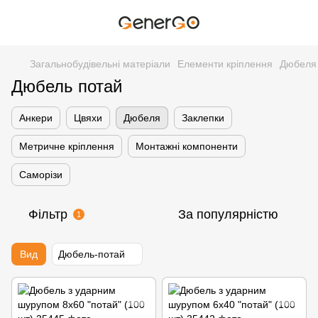
Загальнобудівельні матеріали
Елементи кріплення
Дюбеля
Дюбель потай
Анкери
Цвяхи
Дюбеля
Заклепки
Метричне кріплення
Монтажні компоненти
Саморізи
Фільтр
За популярністю
1
Вид
Дюбель-потай