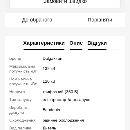
Замовити швидко
До обраного
Порівняти
Характеристики
Опис
Відгуки
Бренд
Dalgakiran
Максимальна
132 кВт
потужність кВт
Номінальна
120 кВт
потужність кВт
Напруга
трифазний (380 В)
Тип запуску
електростарт/автозапуск
Виробник
Baudouin
двигуна
Охолодження
рідинне охолодження
Вид палива
Дизель