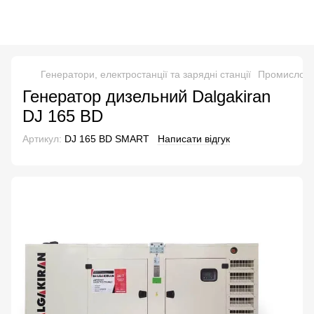
Генератори, електростанції та зарядні станції
Промислові 
Генератор дизельний Dalgakiran
DJ 165 BD
Артикул:
DJ 165 BD SMART
Написати відгук