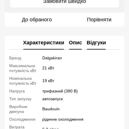
Замовити швидко
До обраного
Порівняти
Характеристики
Опис
Відгуки
Бренд
Dalgakiran
Максимальна
21 кВт
потужність кВт
Номінальна
19 кВт
потужність кВт
Напруга
трифазний (380 В)
Тип запуску
автозапуск
Виробник
Baudouin
двигуна
Охолодження
рідинне охолодження
Витрата