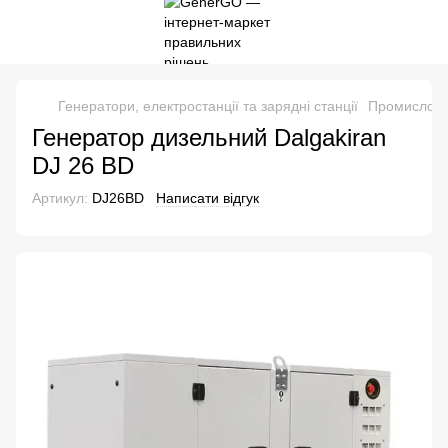
Генератори, електростанції та зарядні станції
Промислові 
Генератор дизельний Dalgakiran
DJ 26 BD
Артикул:
DJ26BD
Написати відгук