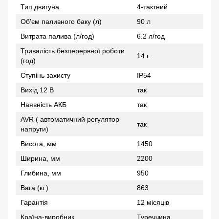
Тип двигуна
4-тактний
Об'єм паливного баку (л)
90 л
Витрата палива (л/год)
6.2 л/год
Тривалість безперервної роботи
14 г
(год)
Ступінь захисту
IP54
Вихід 12 В
так
Наявність АКБ
так
AVR ( автоматичний регулятор
так
напруги)
Висота, мм
1450
Ширина, мм
2200
Глибина, мм
950
Вага (кг.)
863
Гарантія
12 місяців
Країна-виробник
Туреччина