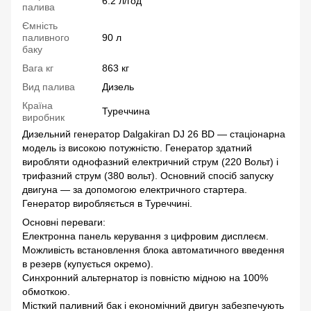
6.2 л/год
палива
Ємність
паливного
90 л
баку
Вага кг
863 кг
Вид палива
Дизель
Країна
Туреччина
виробник
Дизельний генератор Dalgakiran DJ 26 BD — стаціонарна
модель із високою потужністю. Генератор здатний
виробляти однофазний електричний струм (220 Вольт) і
трифазний струм (380 вольт). Основний спосіб запуску
двигуна — за допомогою електричного стартера.
Генератор виробляється в Туреччині.
Основні переваги:
Електронна панель керування з цифровим дисплеєм.
Можливість встановлення блока автоматичного введення
в резерв (купується окремо).
Синхронний альтернатор із повністю мідною на 100%
обмоткою.
Місткий паливний бак і економічний двигун забезпечують