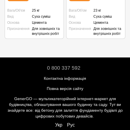
Вага/Об'єм
25 кг
Вага/Об'єм
23 кг
Вид
Суха суміш
Вид
Суха суміш
Основа
Цемента
Основа
Цемента
Призначення
Для зовнішніх та
Призначення
Для зовнішніх та
внутрішніх робіт
внутрішніх робіт
0 800 337 592
Контактна інформація
Повна версія сайту
GenerGO — мультикатегорійний інтернет-маркет для
будівництва, облаштування вашого будинку та саду. Тут ви
знайдете все: від бетону для залиття фундаменту будівлі до
цифрових побутових девайсів.
Укр
Рус