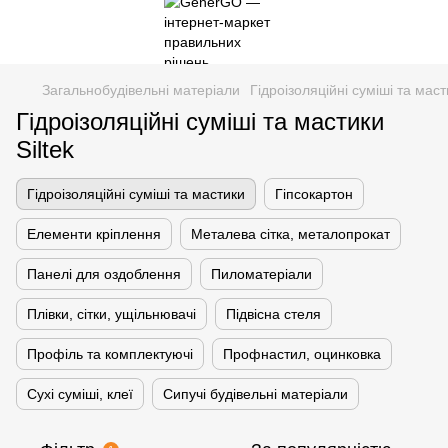
Загальнобудівельні матеріали
Гідроізоляційні суміші та мас
Гідроізоляційні суміші та мастики
Siltek
Гідроізоляційні суміші та мастики
Гіпсокартон
Елементи кріплення
Металева сітка, металопрокат
Панелі для оздоблення
Пиломатеріали
Плівки, сітки, ущільнювачі
Підвісна стеля
Профіль та комплектуючі
Профнастил, оцинковка
Сухі суміші, клеї
Сипучі будівельні матеріали