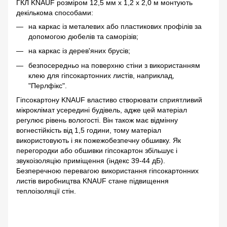
ГКЛ KNAUF розміром 12,5 мм х 1,2 х 2,0 м монтують
декількома способами:
на каркас із металевих або пластикових профілів за
допомогою дюбелів та саморізів;
на каркас із дерев'яних брусів;
безпосередньо на поверхню стіни з використанням
клею для гіпсокартонних листів, наприклад,
"Перлфікс".
Гіпсокартону KNAUF властиво створювати сприятливий
мікроклімат усередині будівель, адже цей матеріал
регулює рівень вологості. Він також має відмінну
вогнестійкість від 1,5 години, тому матеріал
використовують і як пожежобезпечну обшивку. Як
перегородки або обшивки гіпсокартон збільшує і
звукоізоляцію приміщення (індекс 39-44 дБ).
Безперечною перевагою використання гіпсокартонних
листів виробництва KNAUF стане підвищення
теплоізоляції стін.