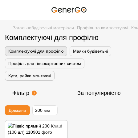
Загальнобудівельні матеріали
Профіль та комплектуючі
Ко
Комплектуючі для профілю
Комплектуючі для профілю
Маяки будівельні
Профіль для гіпсокартонних систем
Кути, рейки монтажні
Фільтр
За популярністю
1
Довжина
200 мм