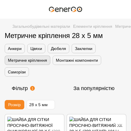
Загальнобудівельні матеріали
Елементи кріплення
Метричн
Метричне кріплення 28 х 5 мм
Анкери
Цвяхи
Дюбеля
Заклепки
Метричне кріплення
Монтажні компоненти
Саморізи
Фільтр
За популярністю
1
Розмір
28 х 5 мм