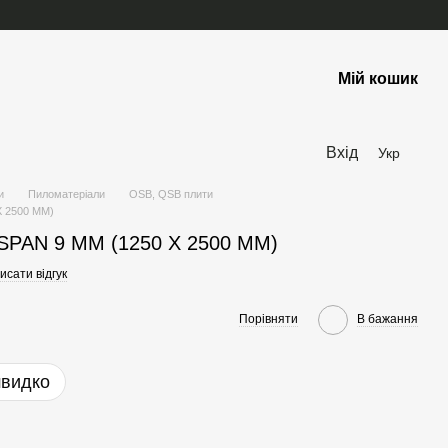
Мій кошик
Вхід
Укр
и
Пиломатеріали
OSB, QSB плити
 2500 ММ)
PAN 9 ММ (1250 Х 2500 ММ)
исати відгук
Порівняти
В бажання
швидко