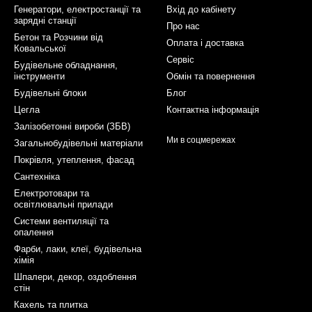
Генератори, електростанції та
Вхід до кабінету
зарядні станції
Про нас
Бетон та Розчини від
Оплата і доставка
Ковальської
Сервіс
Будівельне обладнання,
інструменти
Обмін та повернення
Будівельні блоки
Блог
Цегла
Контактна інформація
Залізобетонні вироби (ЗБВ)
Ми в соцмережах
Загальнобудівельні матеріали
Покрівля, утеплення, фасад
Сантехніка
Електротовари та
освітлювальні прилади
Системи вентиляції та
опалення
Фарби, лаки, клеї, будівельна
хімія
Шпалери, декор, оздоблення
стін
Кахель та плитка