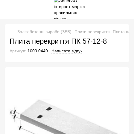
Залізобетонні вироби (ЗБВ)
Плити перекриття
Плита пер
Плита перекриття ПК 57-12-8
Артикул:
1000 0449
Написати відгук