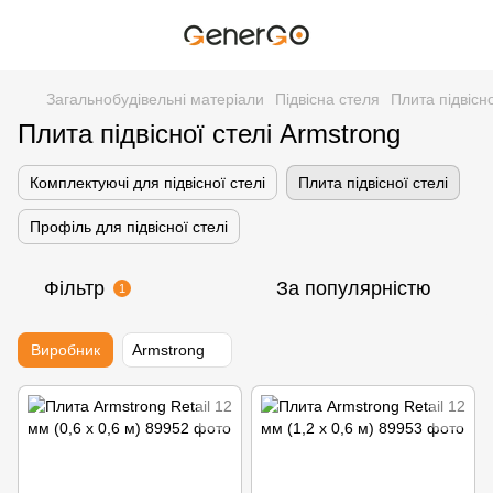
Загальнобудівельні матеріали
Підвісна стеля
Плита підвісно
Плита підвісної стелі Armstrong
Комплектуючі для підвісної стелі
Плита підвісної стелі
Профіль для підвісної стелі
Фільтр
За популярністю
1
Виробник
Armstrong