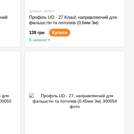
Артикул: 250324
мний
Профіль UD - 27 Knauf, направляючий для
фальшстін та потолків (0,6мм 3м)
139 грн
Купити
В наявності