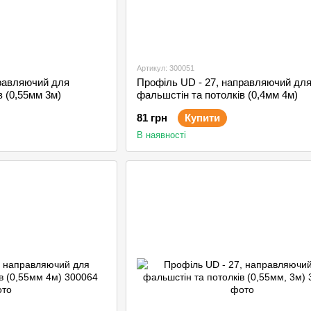
Артикул: 300051
правляючий для
Профіль UD - 27, направляючий дл
в (0,55мм 3м)
фальшстін та потолків (0,4мм 4м)
81 грн
Купити
В наявності