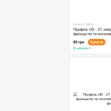
Артикул: 300062
Профіль UD - 27, на
фальшстін та потолкі
83 грн
Купити
В наявності