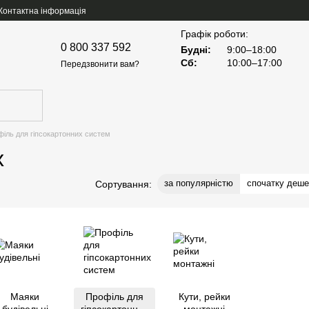
Контактна інформація
Графік роботи:
0 800 337 592
Будні:
9:00–18:00
Сб:
10:00–17:00
Передзвонити вам?
іль для гіпсокартонних систем
х
за популярністю
спочатку деш
Сортування:
Маяки
Профіль для
Кути, рейки