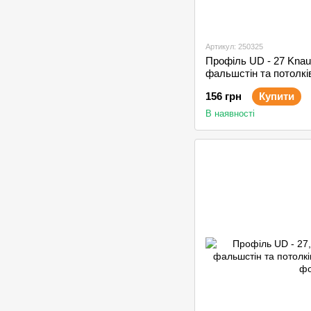
Артикул: 250325
Профіль UD - 27 Knau
фальшстін та потолкі
156 грн
Купити
В наявності