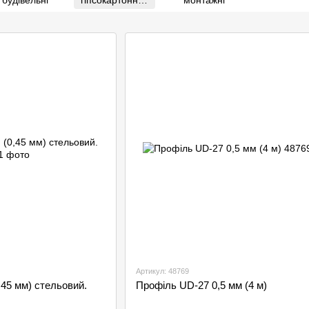
будівельні
гіпсокартонних
монтажні
систем
Артикул: 48769
,45 мм) стельовий.
Профіль UD-27 0,5 мм (4 м)