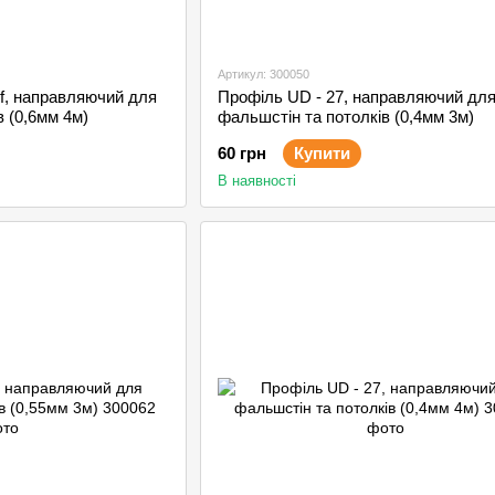
Артикул: 300050
f, направляючий для
Профіль UD - 27, направляючий дл
в (0,6мм 4м)
фальшстін та потолків (0,4мм 3м)
60 грн
Купити
В наявності