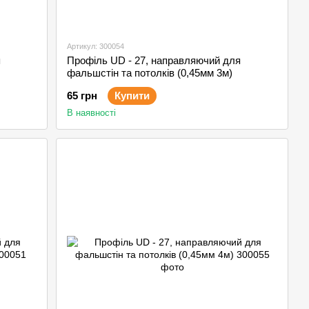
Артикул: 300054
я
Профіль UD - 27, направляючий для
фальшстін та потолків (0,45мм 3м)
65 грн
Купити
В наявності