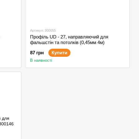
Артикул: 300055
я
Профіль UD - 27, направляючий для
фальшстін та потолків (0,45мм 4м)
87 грн
Купити
В наявності