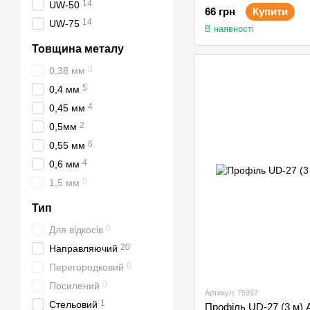
14
UW-50
66 грн
Купити
14
UW-75
В наявності
Товщина металу
0
0,38 мм
5
0,4 мм
4
0,45 мм
2
0,5мм
6
0,55 мм
4
0,6 мм
0
1,5 мм
Тип
0
Для відкосів
20
Направляючий
0
Перегородковий
0
Посилений
Артикул: 75997
1
Стельовий
Профіль UD-27 (3 м) 