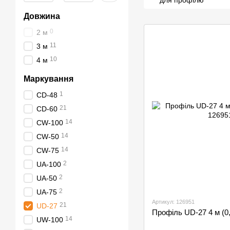
для профілю
Довжина
0
2 м
11
3 м
10
4 м
Маркування
1
CD-48
21
CD-60
14
CW-100
14
CW-50
14
CW-75
2
UA-100
2
UA-50
2
UA-75
Артикул: 126951
21
UD-27
Профіль UD-27 4 м (0
14
UW-100