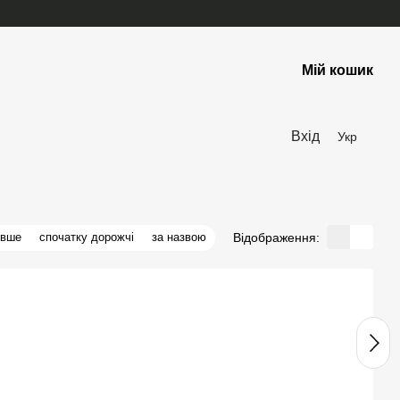
Мій кошик
Вхід
Укр
Відображення:
евше
спочатку дорожчі
за назвою