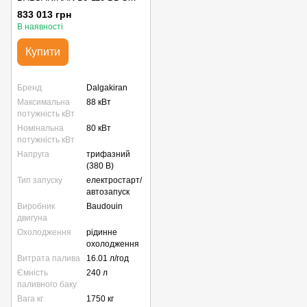
капоті SMART (88 кВт)
833 013 грн
В наявності
Купити
Бренд
Dalgakiran
Максимальна
88 кВт
потужність кВт
Номінальна
80 кВт
потужність кВт
Напруга
трифазний
(380 В)
Тип запуску
електростарт/
автозапуск
Виробник
Baudouin
двигуна
Охолодження
рідинне
охолодження
Витрата палива
16.01 л/год
Ємність
240 л
паливного баку
Вага кг
1750 кг