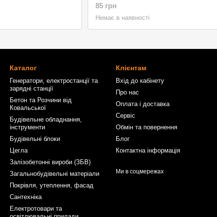
85 грн
Немає в наявності
Каталог
Клієнтам
Генератори, електростанції та
Вхід до кабінету
зарядні станції
Про нас
Бетон та Розчини від
Оплата і доставка
Ковальської
Сервіс
Будівельне обладнання,
інструменти
Обмін та повернення
Будівельні блоки
Блог
Цегла
Контактна інформація
Залізобетонні вироби (ЗБВ)
Ми в соцмережах
Загальнобудівельні матеріали
Покрівля, утеплення, фасад
Сантехніка
Електротовари та
освітлювальні прилади