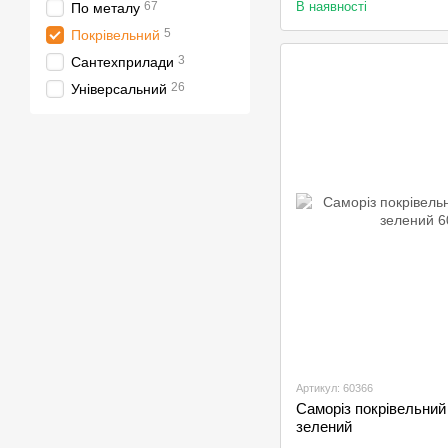
В наявності
67
По металу
5
Покрівельний
3
Сантехприлади
26
Універсальний
Артикул: 60366
Саморіз покрівельний 
зелений