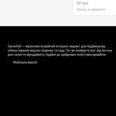
92 грн
Немає в наявності
GenerGO — мультикатегорійний інтернет-маркет для будівництва,
облаштування вашого будинку та саду. Тут ви знайдете все: від бетону
для залиття фундаменту будівлі до цифрових побутових девайсів.
Мобільна версія