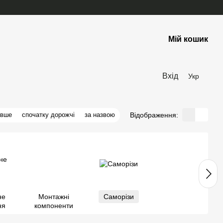
Мій кошик
Вхід
Укр
Відображення:
евше
спочатку дорожчі
за назвою
не
Монтажні
Саморізи
ня
компоненти