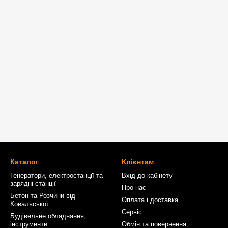
Каталог
Клієнтам
Генератори, електростанції та
Вхід до кабінету
зарядні станції
Про нас
Бетон та Розчини від
Оплата і доставка
Ковальської
Сервіс
Будівельне обладнання,
інструменти
Обмін та повернення