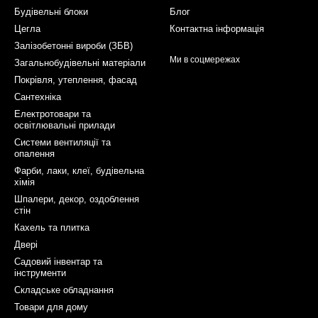
Будівельні блоки
Блог
Цегла
Контактна інформація
Залізобетонні вироби (ЗБВ)
Ми в соцмережах
Загальнобудівельні матеріали
Покрівля, утеплення, фасад
Сантехніка
Електротовари та
освітлювальні прилади
Системи вентиляції та
опалення
Фарби, лаки, клеї, будівельна
хімія
Шпалери, декор, оздоблення
стін
Кахель та плитка
Двері
Садовий інвентар та
інструменти
Складське обладнання
Товари для дому