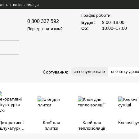
Контактна інформація
Графік роботи:
0 800 337 592
Будні:
9:00–18:00
Сб:
10:00–17:00
Передзвонити вам?
за популярністю
спочатку деш
Сортування:
Декоративні
Клеї для
Клей для
Клеючі су
штукатурки
плитки
теплоізоляції
сухі