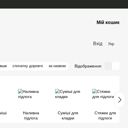
Мій кошик
Вхід
Укр
Відображення:
евше
спочатку дорожчі
за назвою
міші
Наливна
Суміші для
Стяжки для
підлога
кладки
підлоги