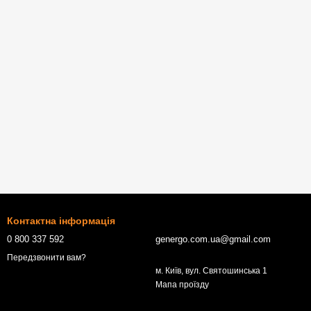
Контактна інформація
0 800 337 592
genergo.com.ua@gmail.com
Передзвонити вам?
м. Київ, вул. Святошинська 1
Мапа проїзду