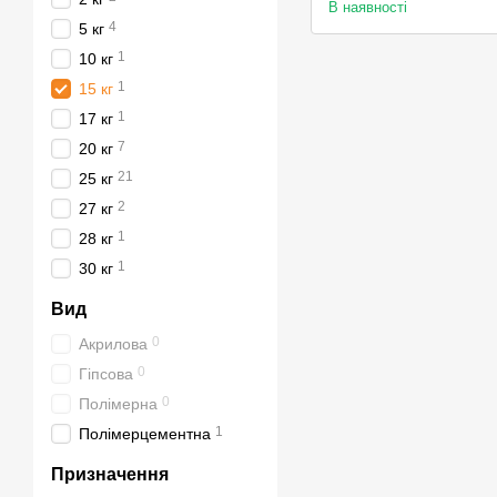
В наявності
4
5 кг
1
10 кг
1
15 кг
1
17 кг
7
20 кг
21
25 кг
2
27 кг
1
28 кг
1
30 кг
Вид
0
Акрилова
0
Гіпсова
0
Полімерна
1
Полімерцементна
Призначення