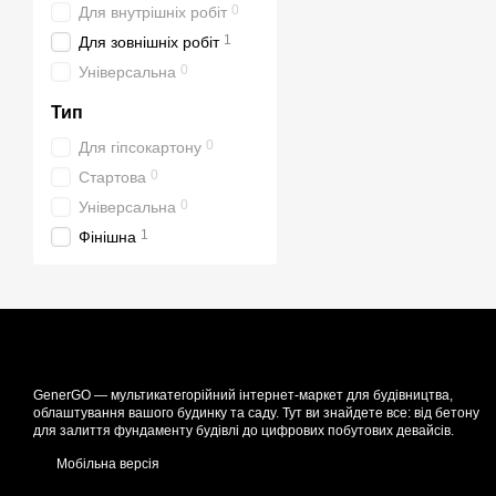
0
Для внутрішніх робіт
1
Для зовнішніх робіт
0
Універсальна
Тип
0
Для гіпсокартону
0
Стартова
0
Універсальна
1
Фінішна
GenerGO — мультикатегорійний інтернет-маркет для будівництва,
облаштування вашого будинку та саду. Тут ви знайдете все: від бетону
для залиття фундаменту будівлі до цифрових побутових девайсів.
Мобільна версія