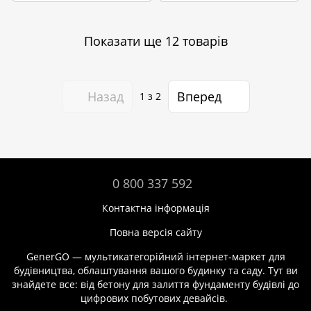
Показати ще 12 товарів
Назад
Вперед
1
з 2
0 800 337 592
Контактна інформація
Повна версія сайту
GenerGO — мультикатегорійний інтернет-маркет для
будівництва, облаштування вашого будинку та саду. Тут ви
знайдете все: від бетону для залиття фундаменту будівлі до
цифрових побутових девайсів.