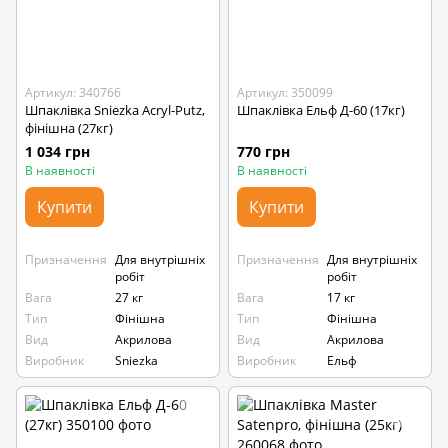
Артикул: 340766
Артикул: 350099
Шпаклівка Sniezka Acryl-Putz,
Шпаклівка Ельф Д-60 (17кг)
фінішна (27кг)
1 034 грн
770 грн
В наявності
В наявності
Купити
Купити
Призначення
Для внутрішніх
Призначення
Для внутрішніх
робіт
робіт
Вага
27 кг
Вага
17 кг
Тип
Фінішна
Тип
Фінішна
Вид
Акрилова
Вид
Акрилова
Виробник
Sniezka
Виробник
Ельф