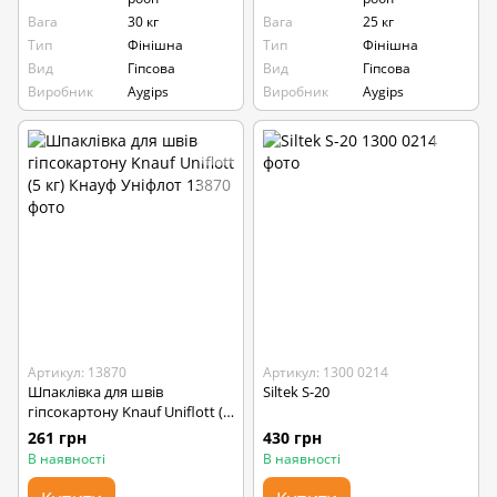
Вага
30 кг
Вага
25 кг
Тип
Фінішна
Тип
Фінішна
Вид
Гіпсова
Вид
Гіпсова
Виробник
Aygips
Виробник
Aygips
Артикул: 13870
Артикул: 1300 0214
Шпаклівка для швів
Siltek S-20
гіпсокартону Knauf Uniflott (5
кг) Кнауф Уніфлот
261 грн
430 грн
В наявності
В наявності