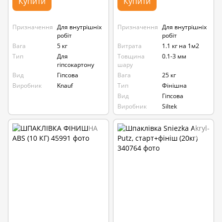
Купити
Купити
Призначення
Для внутрішніх
Призначення
Для внутрішніх
робіт
робіт
Вага
5 кг
Витрата
1.1 кг на 1м2
Тип
Для
Товщина
0.1-3 мм
гіпсокартону
шару
Вид
Гіпсова
Вага
25 кг
Виробник
Knauf
Тип
Фінішна
Вид
Гіпсова
Виробник
Siltek