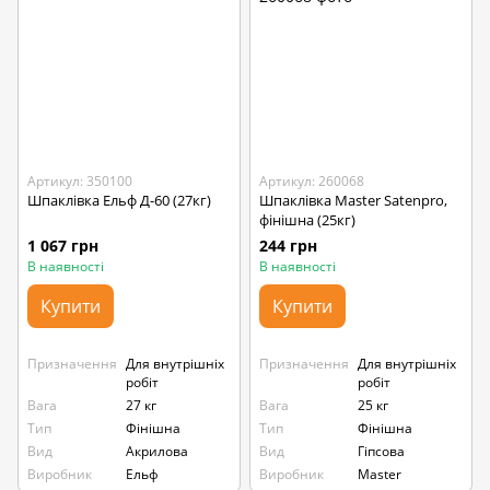
Артикул: 350100
Артикул: 260068
Шпаклівка Ельф Д-60 (27кг)
Шпаклівка Master Satenpro,
фінішна (25кг)
1 067 грн
244 грн
В наявності
В наявності
Купити
Купити
Призначення
Для внутрішніх
Призначення
Для внутрішніх
робіт
робіт
Вага
27 кг
Вага
25 кг
Тип
Фінішна
Тип
Фінішна
Вид
Акрилова
Вид
Гіпсова
Виробник
Ельф
Виробник
Master