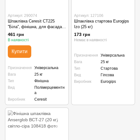
Артикул: 290074
Артикул: 127106
Шпаклівка Ceresit CT225
Шпаклівка стартова Eurogips
''Біла'', фінішна, для фасада
Izo (25 кг)
(25кг)
461 грн
173 грн
В наявності
Немає в наявності
Купити
Призначення
Універсальна
Вага
25 кг
Призначення
Універсальна
Тип
Стартова
Вага
25 кг
Вид
Гіпсова
Тип
Фінішна
Виробник
Eurogips
Вид
Полімерцементн
а
Виробник
Ceresit