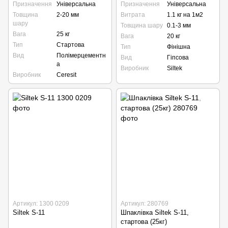
Призначення
Універсальна
Призначення
Універсальна
Товщина
2-20 мм
Витрата
1.1 кг на 1м2
шару
Товщина шару
0.1-3 мм
Вага
25 кг
Вага
20 кг
Тип
Стартова
Тип
Фінішна
Вид
Полімерцементн
Вид
Гіпсова
а
Виробник
Siltek
Виробник
Ceresit
Артикул: 1300 0209
Артикул: 280769
Siltek S-11
Шпаклівка Siltek S-11,
стартова (25кг)