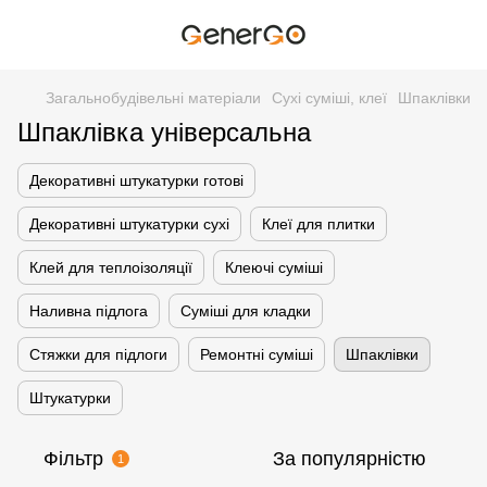
Загальнобудівельні матеріали
Сухі суміші, клеї
Шпаклівки
Шпаклівка універсальна
Декоративні штукатурки готові
Декоративні штукатурки сухі
Клеї для плитки
Клей для теплоізоляції
Клеючі суміші
Наливна підлога
Суміші для кладки
Стяжки для підлоги
Ремонтні суміші
Шпаклівки
Штукатурки
Фільтр
За популярністю
1