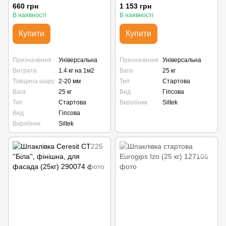
660 грн
1 153 грн
В наявності
В наявності
Купити
Купити
Призначення
Універсальна
Призначення
Універсальна
Витрата
1.4 кг на 1м2
Вага
25 кг
Товщина шару
2-20 мм
Тип
Стартова
Вага
25 кг
Вид
Гіпсова
Тип
Стартова
Виробник
Siltek
Вид
Гіпсова
Виробник
Siltek