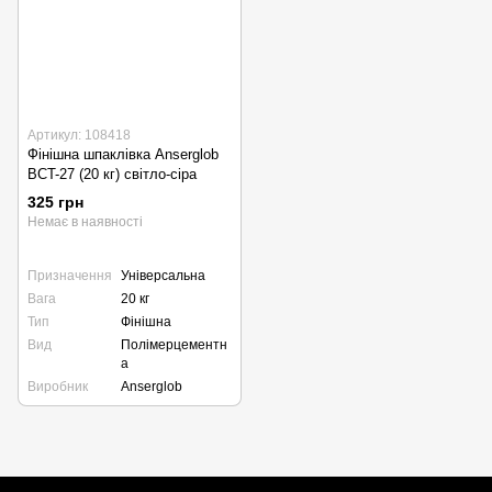
Артикул: 108418
Фінішна шпаклівка Anserglob
BCT-27 (20 кг) світло-сіра
325 грн
Немає в наявності
Призначення
Універсальна
Вага
20 кг
Тип
Фінішна
Вид
Полімерцементн
а
Виробник
Anserglob