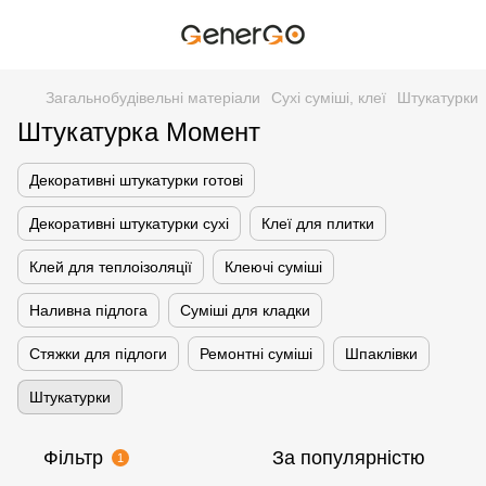
Загальнобудівельні матеріали
Сухі суміші, клеї
Штукатурки
Штукатурка Момент
Декоративні штукатурки готові
Декоративні штукатурки сухі
Клеї для плитки
Клей для теплоізоляції
Клеючі суміші
Наливна підлога
Суміші для кладки
Стяжки для підлоги
Ремонтні суміші
Шпаклівки
Штукатурки
Фільтр
За популярністю
1