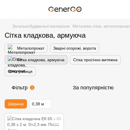
Загальнобудівельні матеріали
Металева сітка, металопрока
Сітка кладкова, армуюча
Металопрокат
Зварні огорожі, ворота
Сітка кладкова, армуюча
Сітка просічно-витяжна
Сітка рабиця
Фільтр
За популярністю
1
Ширина
0,38 м