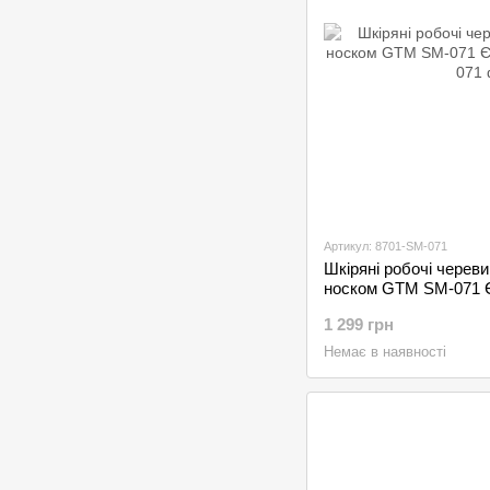
Артикул: 8701-SM-071
Шкіряні робочі черев
носком GTM SM-071 
1 299 грн
Немає в наявності