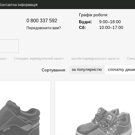
Контактна інформація
Графік роботи:
0 800 337 592
Будні:
9:00–18:00
Сб:
10:00–17:00
Передзвонити вам?
ахист
Спецодяг, індивідуальний захист
засоби індивідуального захисту
Спец
за популярністю
спочатку деш
Сортування: