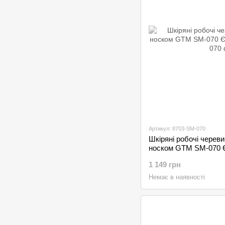
Артикул: 8703-SM-070
Шкіряні робочі черев
носком GTM SM-070 
1 149 грн
Немає в наявності