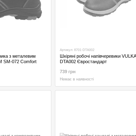
Артикул: 8701-DTA002
ника з металевим
Шкіряні робочі напівчеревики VULK
M SM-072 Comfort
DTA002 Євростандарт
739 грн
Немає в наявності