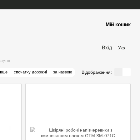
Мій кошик
Вхід
Укр
взуття
Відображення:
евше
спочатку дорожчі
за назвою