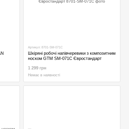
Артикул: 8701-SM-071C
AN
Шкіряні робочі напівчеревики з композитним
носком GTM SM-071C Євростандарт
1 299 грн
Немає в наявності