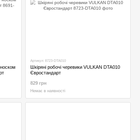
Артикул: 8723-DTA010
 носком
Шкіряні робочі черевики VULKAN DTA010
рт
Євростандарт
829 грн
Немає в наявності