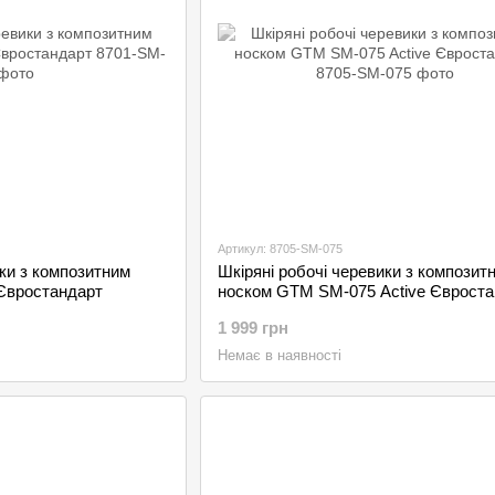
Артикул: 8705-SM-075
ики з композитним
Шкіряні робочі черевики з композит
Євростандарт
носком GTM SM-075 Active Євроста
1 999 грн
Немає в наявності