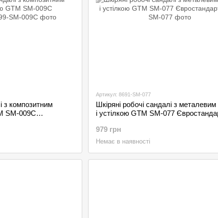
Артикул: 8691-SM-077
і з композитним
Шкіряні робочі сандалі з металевим
TM SM-009C
і устілкою GTM SM-077 Євростанда
979 грн
Немає в наявності