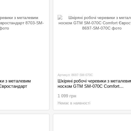
Артикул: 8697-SM-070C
ики з металевим
Шкіряні робочі черевики з металеви
Євростандарт
носком GTM SM-070C Comfort
Євростандарт
1 099 грн
Немає в наявності