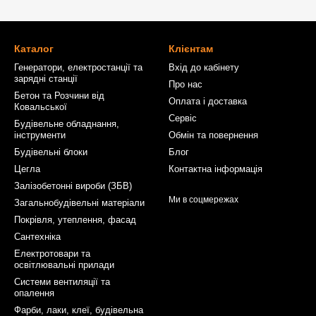
Каталог
Клієнтам
Генератори, електростанції та
Вхід до кабінету
зарядні станції
Про нас
Бетон та Розчини від
Оплата і доставка
Ковальської
Сервіс
Будівельне обладнання,
інструменти
Обмін та повернення
Будівельні блоки
Блог
Цегла
Контактна інформація
Залізобетонні вироби (ЗБВ)
Ми в соцмережах
Загальнобудівельні матеріали
Покрівля, утеплення, фасад
Сантехніка
Електротовари та
освітлювальні прилади
Системи вентиляції та
опалення
Фарби, лаки, клеї, будівельна