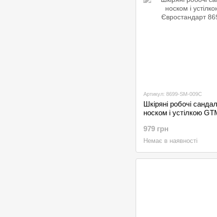
Артикул: 8699-SM-009C
Шкіряні робочі сандал
носком і устілкою G
Євростандарт
979 грн
Немає в наявності