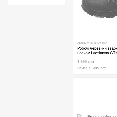
Артикул: 8699-SM-072
Робочі черевики звар
носком і устілкою GT
1 698 грн
Немає в наявності