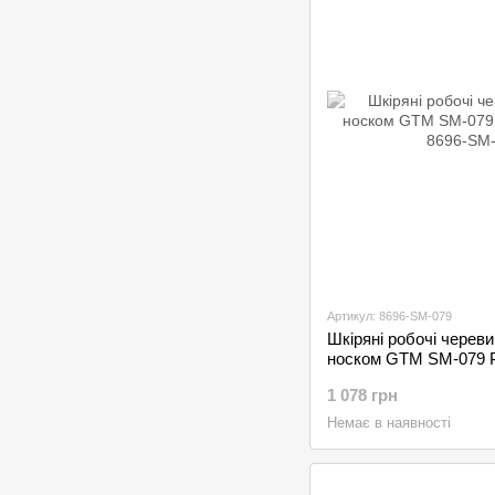
Артикул: 8696-SM-079
Шкіряні робочі черев
носком GTM SM-079 
1 078 грн
Немає в наявності