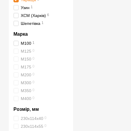
1
Узин
6
ХСМ (Харків)
1
Шепетівка
Марка
1
М100
0
М125
0
М150
0
М175
0
М200
0
М300
0
М350
0
М400
Розмір, мм
0
230х114х40
0
230х114х55