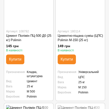
Артикул: 108792
Артикул: 180114
Цемент Полімін ПЦ-500 Д0 (25
Цементно-піщана суміш (ЦПС)
кг) Polimin
Polimin M-150 (25 кг)
145 грн
149 грн
В наявності
В наявності
Купити
Купити
Призначення
Кладка,
Призначення
Універсальний
штукатурка
Вид
ЦПС
Вид
Цемент
Вага
25 кг
Вага
25 кг
Марка
М 150
Марка
М 500
Виробник
Polimin
Виробник
Polimin