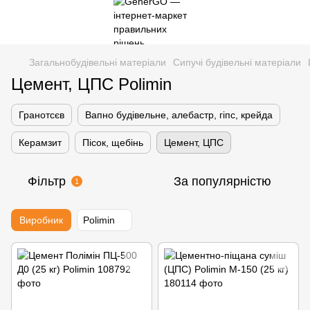
Загальнобудівельні матеріали
Сипучі будівельні матеріали
Цемент, ЦПС Polimin
Гранотсєв
Вапно будівельне, алебастр, гіпс, крейда
Керамзит
Пісок, щебінь
Цемент, ЦПС
Фільтр
За популярністю
1
Виробник
Polimin