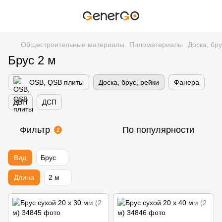
Общестроительные материалы
Пиломатериалы
Доска, бру
Брус 2 м
OSB, QSB плиты
Доска, брус, рейки
Фанера
ДВП
ДСП
Фильтр
По популярности
2
Вид
Брус
Длина
2 м