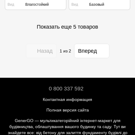
Вид
Влагостойкий
Вид
Базовый
Показать еще 5 товаров
Назад
Вперед
1
из 2
0 800 337 592
Контактная информация
Полная версия сайта
GenerGO — мультикатегорійний інтернет-маркет для
будівництва, облаштування вашого будинку та саду. Тут ви
знайдете все: від бетону для залиття фундаменту будівлі до