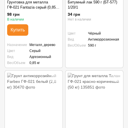
Грунтовка для металла
Битумный лак 590 г (БТ-577)
ГФ-021 Fantazia серый (0,85
1/20/1
кг)
98 грн
34 грн
В наличии
Нет в наличии
Купить
Цвет
Чёрный
Вид
Антикоррозионная
Назначение
Металл, дерево
Вес/Объем
590 г
Цвет
Серый
Вид
Адгезионный
Вес/Объем
0,85 кг