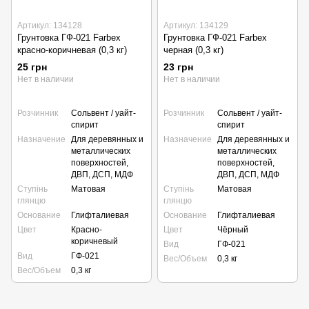
Артикул: 134128
Артикул: 134129
Грунтовка ГФ-021 Farbex
Грунтовка ГФ-021 Farbex
красно-коричневая (0,3 кг)
черная (0,3 кг)
25 грн
23 грн
Нет в наличии
Нет в наличии
Розчинник
Сольвент / уайт-
Розчинник
Сольвент / уайт-
спирит
спирит
Назначение
Для деревянных и
Назначение
Для деревянных и
металлических
металлических
поверхностей,
поверхностей,
ДВП, ДСП, МДФ
ДВП, ДСП, МДФ
Ступінь
Матовая
Ступінь
Матовая
глянцю
глянцю
Основание
Глифталиевая
Основание
Глифталиевая
Цвет
Красно-
Цвет
Чёрный
коричневый
Вид
ГФ-021
Вид
ГФ-021
Вес/Объем
0,3 кг
Вес/Объем
0,3 кг