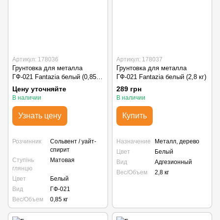
Артикул: 178036
Артикул: 178037
Грунтовка для металла
Грунтовка для металла
ГФ-021 Fantazia белый (0,85
ГФ-021 Fantazia белый (2,8 кг)
кг)
Цену уточняйте
289 грн
В наличии
В наличии
Узнать цену
Купить
Розчинник
Сольвент / уайт-
Назначение
Металл, дерево
спирит
Цвет
Белый
Ступінь
Матовая
Вид
Адгезионный
глянцю
Вес/Объем
2,8 кг
Цвет
Белый
Вид
ГФ-021
Вес/Объем
0,85 кг