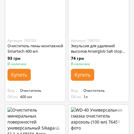
Артикул: 103103
Артикул: 108703
Очиститель пены монтажной
Эмульсия для удалений
Smartech 400 мл
высолов Anserglob Salt stop
ES-67 1л
93 грн
74 грн
В наличии
В наличии
Купить
Купить
Вид
Очиститель
Вид
Очиститель
Об'єм
400 мл
Об'єм
1л