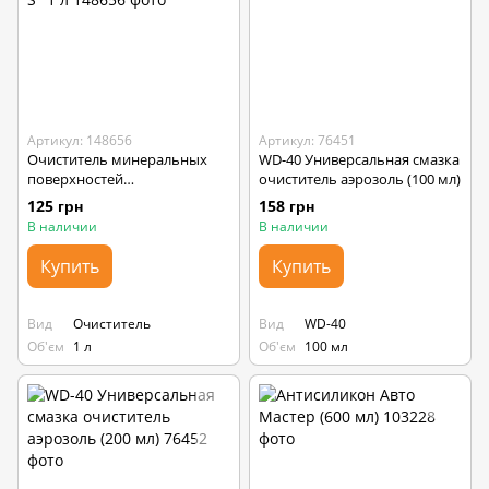
Артикул: 148656
Артикул: 76451
Очиститель минеральных
WD-40 Универсальная смазка
поверхностей
очиститель аэрозоль (100 мл)
универсальный Sikagard-S" 1
125 грн
158 грн
л
В наличии
В наличии
Купить
Купить
Вид
Очиститель
Вид
WD-40
Об'єм
1 л
Об'єм
100 мл