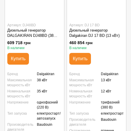
Артикул: DJ48BD
Артикул: DJ 17 BD
Дизельный генератор
Дизельный генератор
DALGAKIRAN DJ48BD (38
Dalgakiran DJ 17 BD (13 кВт)
кВт) в капоте
609 718 грн
460 854 грн
В наличии
В наличии
Купить
Купить
Бренд
Dalgakiran
Бренд
Dalgakiran
Максимальная
38 кВт
Максимальная
13 кВт
мощность кВт
мощность кВт
Номинальная
35 кВт
Номинальная
12 кВт
мощность кВт
мощность кВт
Напряжение
однофазний
Напряжение
трифазний
(220 В)
(380 В)
Тип запуска
електростарт/
Тип запуска
електростарт
автозапуск
Производитель
Baudouin
Производитель
Baudouin
двигателя
двигателя
Охлаждение
рідинне