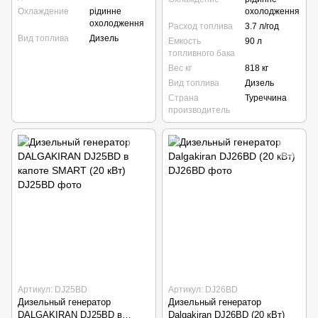
Охлаждение
рідинне
охолодження
охолодження
Расход топлива
3.7 л/год
Вид топлива
Дизель
Емкость
90 л
топливного бака
Вес кг
818 кг
Вид топлива
Дизель
Страна
Туреччина
производитель
Артикул: DJ25BD
Артикул: DJ26BD
Дизельный генератор
Дизельный генератор
DALGAKIRAN DJ25BD в
Dalgakiran DJ26BD (20 кВт)