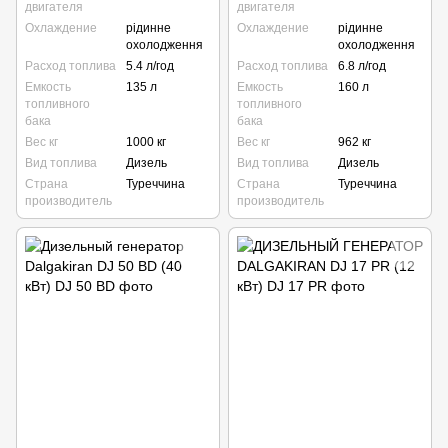
двигателя
двигателя
Охлаждение
рідинне
Охлаждение
рідинне
охолодження
охолодження
Расход топлива
5.4 л/год
Расход топлива
6.8 л/год
Емкость
135 л
Емкость
160 л
топливного
топливного
бака
бака
Вес кг
1000 кг
Вес кг
962 кг
Вид топлива
Дизель
Вид топлива
Дизель
Страна
Туреччина
Страна
Туреччина
производитель
производитель