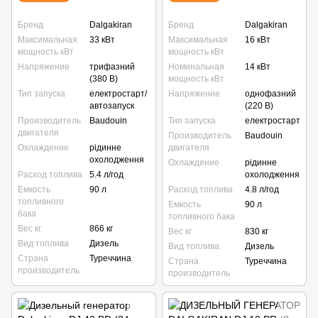
Бренд
Dalgakiran
Бренд
Dalgakiran
Максимальная
33 кВт
Максимальная
16 кВт
мощность кВт
мощность кВт
Напряжение
трифазний
Номинальная
14 кВт
(380 В)
мощность кВт
Тип запуска
електростарт/
Напряжение
однофазний
автозапуск
(220 В)
Производитель
Baudouin
Тип запуска
електростарт
двигателя
Производитель
Baudouin
Охлаждение
рідинне
двигателя
охолодження
Охлаждение
рідинне
Расход топлива
5.4 л/год
охолодження
Емкость
90 л
Расход топлива
4.8 л/год
топливного
Емкость
90 л
бака
топливного бака
Вес кг
866 кг
Вес кг
830 кг
Вид топлива
Дизель
Вид топлива
Дизель
Страна
Туреччина
Страна
Туреччина
производитель
производитель