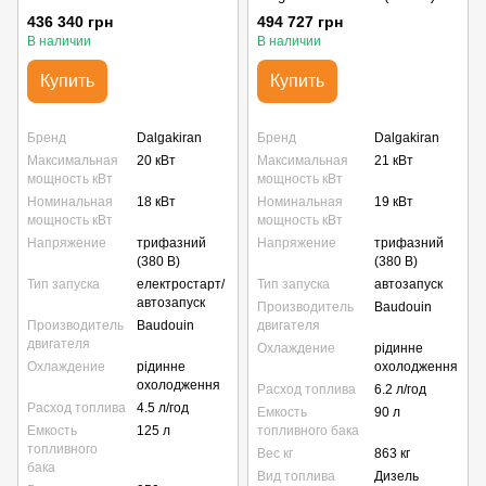
капоте SMART (20 кВт)
436 340 грн
494 727 грн
В наличии
В наличии
Купить
Купить
Бренд
Dalgakiran
Бренд
Dalgakiran
Максимальная
20 кВт
Максимальная
21 кВт
мощность кВт
мощность кВт
Номинальная
18 кВт
Номинальная
19 кВт
мощность кВт
мощность кВт
Напряжение
трифазний
Напряжение
трифазний
(380 В)
(380 В)
Тип запуска
електростарт/
Тип запуска
автозапуск
автозапуск
Производитель
Baudouin
Производитель
Baudouin
двигателя
двигателя
Охлаждение
рідинне
Охлаждение
рідинне
охолодження
охолодження
Расход топлива
6.2 л/год
Расход топлива
4.5 л/год
Емкость
90 л
Емкость
125 л
топливного бака
топливного
Вес кг
863 кг
бака
Вид топлива
Дизель