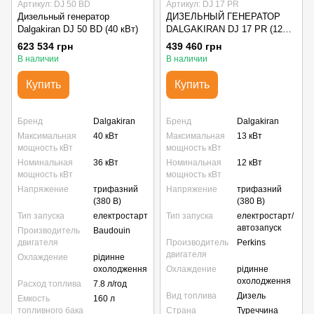
Артикул: DJ 50 BD
Артикул: DJ 17 PR
Дизельный генератор
ДИЗЕЛЬНЫЙ ГЕНЕРАТОР
Dalgakiran DJ 50 BD (40 кВт)
DALGAKIRAN DJ 17 PR (12
кВт)
623 534 грн
439 460 грн
В наличии
В наличии
Купить
Купить
Бренд
Dalgakiran
Бренд
Dalgakiran
Максимальная
40 кВт
Максимальная
13 кВт
мощность кВт
мощность кВт
Номинальная
36 кВт
Номинальная
12 кВт
мощность кВт
мощность кВт
Напряжение
трифазний
Напряжение
трифазний
(380 В)
(380 В)
Тип запуска
електростарт
Тип запуска
електростарт/
автозапуск
Производитель
Baudouin
двигателя
Производитель
Perkins
двигателя
Охлаждение
рідинне
охолодження
Охлаждение
рідинне
охолодження
Расход топлива
7.8 л/год
Вид топлива
Дизель
Емкость
160 л
топливного бака
Страна
Туреччина