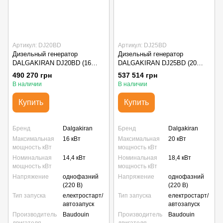
Артикул: DJ20BD
Артикул: DJ25BD
Дизельный генератор
Дизельный генератор
DALGAKIRAN DJ20BD (16
DALGAKIRAN DJ25BD (20
кВт) в капоте, 1 фаза
кВт) в капоте, 1 фаза
490 270 грн
537 514 грн
В наличии
В наличии
Купить
Купить
Бренд
Dalgakiran
Бренд
Dalgakiran
Максимальная
16 кВт
Максимальная
20 кВт
мощность кВт
мощность кВт
Номинальная
14,4 кВт
Номинальная
18,4 кВт
мощность кВт
мощность кВт
Напряжение
однофазний
Напряжение
однофазний
(220 В)
(220 В)
Тип запуска
електростарт/
Тип запуска
електростарт/
автозапуск
автозапуск
Производитель
Baudouin
Производитель
Baudouin