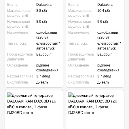
Бренд
Dalgakiran
Бренд
Dalgakiran
Максимальная
8,8 кВт
Максимальная
10,4 кВт
мощность кВт
мощность кВт
Номинальная
8,0 кВт
Номинальная
9,6 кВт
мощность кВт
мощность кВт
Напряжение
однофазний
Напряжение
однофазний
(220 В)
(220 В)
Тип запуска
електростарт/
Тип запуска
електростарт/
автозапуск
автозапуск
Производитель
Baudouin
Производитель
Baudouin
двигателя
двигателя
Охлаждение
рідинне
Охлаждение
рідинне
охолодження
охолодження
Расход топлива
3.7 л/год
Расход топлива
3.7 л/год
Вид топлива
Дизель
Вид топлива
Дизель