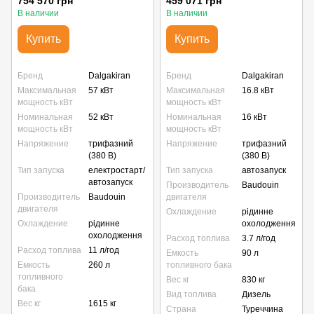
754 570 грн
459 071 грн
В наличии
В наличии
Купить
Купить
Бренд
Dalgakiran
Бренд
Dalgakiran
Максимальная
57 кВт
Максимальная
16.8 кВт
мощность кВт
мощность кВт
Номинальная
52 кВт
Номинальная
16 кВт
мощность кВт
мощность кВт
Напряжение
трифазний
Напряжение
трифазний
(380 В)
(380 В)
Тип запуска
електростарт/
Тип запуска
автозапуск
автозапуск
Производитель
Baudouin
Производитель
Baudouin
двигателя
двигателя
Охлаждение
рідинне
Охлаждение
рідинне
охолодження
охолодження
Расход топлива
3.7 л/год
Расход топлива
11 л/год
Емкость
90 л
Емкость
260 л
топливного бака
топливного
Вес кг
830 кг
бака
Вид топлива
Дизель
Вес кг
1615 кг
Страна
Туреччина