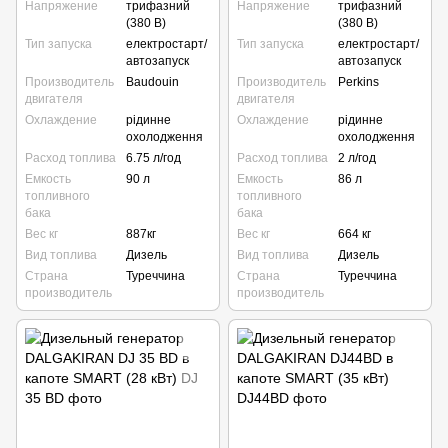
Напряжение
трифазний
Напряжение
трифазний
(380 В)
(380 В)
Тип запуска
електростарт/
Тип запуска
електростарт/
автозапуск
автозапуск
Производитель
Baudouin
Производитель
Perkins
двигателя
двигателя
Охлаждение
рідинне
Охлаждение
рідинне
охолодження
охолодження
Расход топлива
6.75 л/год
Расход топлива
2 л/год
Емкость
90 л
Емкость
86 л
топливного
топливного
бака
бака
Вес кг
887кг
Вес кг
664 кг
Вид топлива
Дизель
Вид топлива
Дизель
Страна
Туреччина
Страна
Туреччина
производитель
производитель