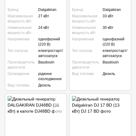
Бренд
Dalgakiran
Бренд
Dalgakiran
Максимальная
27 кВт
Максимальная
33 кВт
мощность кВт
мощность кВт
Номинальная
24 кВт
Номинальная
30 кВт
мощность кВт
мощность кВт
Напряжение
однофазний
Напряжение
однофазний
(220 В)
(220 В)
Тип запуска
електростарт/
Тип запуска
електростарт/
автозапуск
автозапуск
Производитель
Baudouin
Производитель
Baudouin
двигателя
двигателя
Охлаждение
рідинне
Вид топлива
Дизель
охолодження
Вид топлива
Дизель