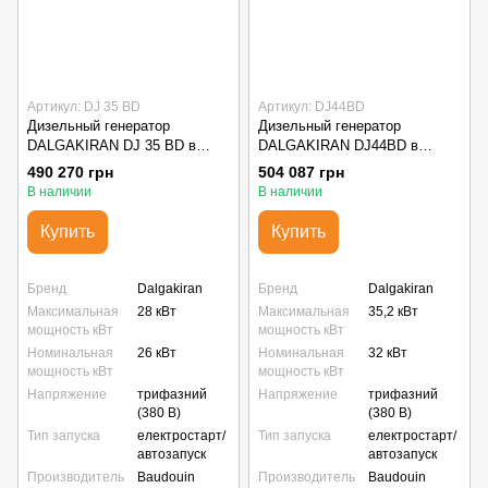
Артикул: DJ 35 BD
Артикул: DJ44BD
Дизельный генератор
Дизельный генератор
DALGAKIRAN DJ 35 BD в
DALGAKIRAN DJ44BD в
капоте SMART (28 кВт)
капоте SMART (35 кВт)
490 270 грн
504 087 грн
В наличии
В наличии
Купить
Купить
Бренд
Dalgakiran
Бренд
Dalgakiran
Максимальная
28 кВт
Максимальная
35,2 кВт
мощность кВт
мощность кВт
Номинальная
26 кВт
Номинальная
32 кВт
мощность кВт
мощность кВт
Напряжение
трифазний
Напряжение
трифазний
(380 В)
(380 В)
Тип запуска
електростарт/
Тип запуска
електростарт/
автозапуск
автозапуск
Производитель
Baudouin
Производитель
Baudouin