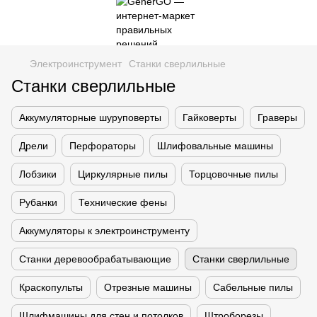
Электроинструмент
Станки сверлильные
Станки сверлильные
Аккумуляторные шуруповерты
Гайковерты
Граверы
Дрели
Перфораторы
Шлифовальные машины
Лобзики
Циркулярные пилы
Торцовочные пилы
Рубанки
Технические фены
Аккумуляторы к электроинструменту
Станки деревообрабатывающие
Станки сверлильные
Краскопульты
Отрезные машины
Сабельные пилы
Шлифмашины для стен и потолков
Штроборезы