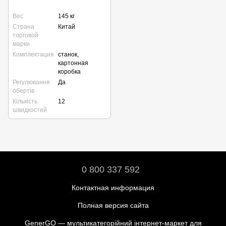
Вес
145 кг
Страна
Китай
торговой
марки
Комплектация
станок,
картонная
коробка
Регулювання
Да
обертів
Кількість
12
швидкостей
0 800 337 592
Контактная информация
Полная версия сайта
GenerGO — мультикатегорійний інтернет-маркет для