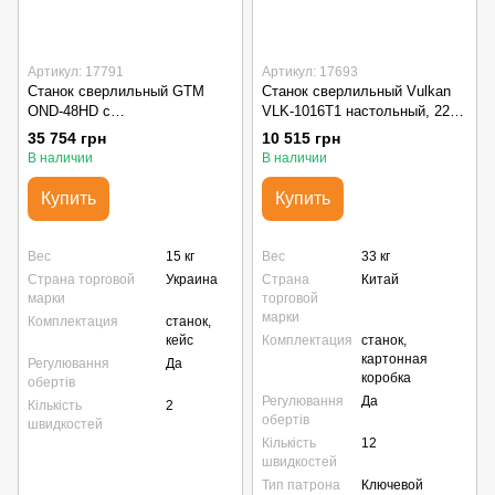
Артикул: 17791
Артикул: 17693
Станок сверлильный GTM
Станок сверлильный Vulkan
OND-48HD с
VLK-1016T1 настольный, 220
электромагнитным
В, 450 Вт
35 754 грн
10 515 грн
держателем
В наличии
В наличии
Купить
Купить
Вес
15 кг
Вес
33 кг
Страна торговой
Украина
Страна
Китай
марки
торговой
марки
Комплектация
станок,
кейс
Комплектация
станок,
картонная
Регулювання
Да
коробка
обертів
Регулювання
Да
Кількість
2
обертів
швидкостей
Кількість
12
швидкостей
Тип патрона
Ключевой