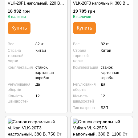
VLK-20F1 напольный, 220 В,
VLK-20F3 напольный, 380 В,
750 Вт
750 Вт
18 932 грн
19 705 грн
В наличии
В наличии
Купить
Купить
Вес
82 кг
Вес
82 кг
Страна
Китай
Страна
Китай
торговой
торговой
марки
марки
Комплектация
станок,
Комплектация
станок,
картонная
картонная
коробка
коробка
Регулювання
Да
Регулювання
Да
обертів
обертів
Кількість
12
Кількість
12
швидкостей
швидкостей
Тип патрона
БЗП