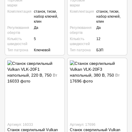
торговой
торговой
марки
марки
Комплектация
станок, тиски,
Комплектация
станок, тиски,
набор ключей,
набор ключей,
клин
клин
Регулювання
Да
Регулювання
Да
обертів
обертів
Кількість
5
Кількість
12
швидкостей
швидкостей
Тип патрона
Ключевой
Тип патрона
БЗП
Артикул: 16033
Артикул: 17696
Станок сверлильный Vulkan
Станок сверлильный Vulkan