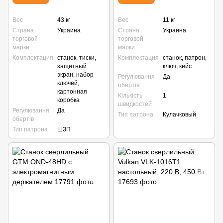
Вес
43 кг
Вес
11 кг
Страна
Украина
Страна
Украина
торговой
торговой
марки
марки
Комплектация
станок, тиски,
Комплектация
станок, патрон,
защитный
ключ, кейс
экран, набор
Регулювання
Да
ключей,
обертів
картонная
Кількість
1
коробка
швидкостей
Регулювання
Да
Тип патрона
Кулачковый
обертів
Тип патрона
ШЗП