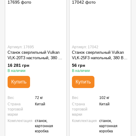
Артикул: 17695
Артикул: 17042
Станок сверлильный Vulkan
Станок сверлильный Vulkan
VLK-20T3 настольный, 380 В,
VLK-25F3 напольный, 380 В,
750 Вт
1100 Вт
16 281 грн
56 грн
В наличии
В наличии
Купить
Купить
Вес
72 кг
Вес
102 кг
Страна
Китай
Страна
Китай
торговой
торговой
марки
марки
Комплектация
станок,
Комплектация
станок,
картонная
картонная
коробка
коробка