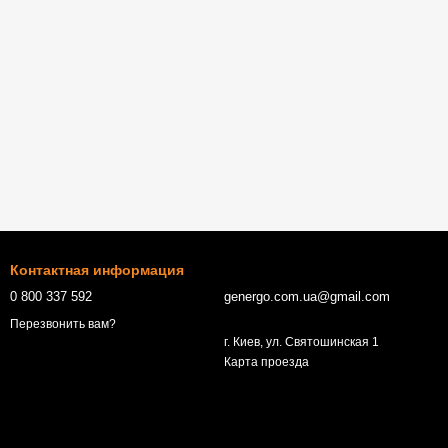
Контактная информация
0 800 337 592
genergo.com.ua@gmail.com
Перезвонить вам?
г. Киев, ул. Святошинская 1
Карта проезда