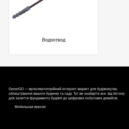
Водоотвод
GenerGO — мультикатегорійний інтернет-маркет для будівництва,
облаштування вашого будинку та саду. Тут ви знайдете все: від бетону
для залиття фундаменту будівлі до цифрових побутових девайсів.
Мобильная версия