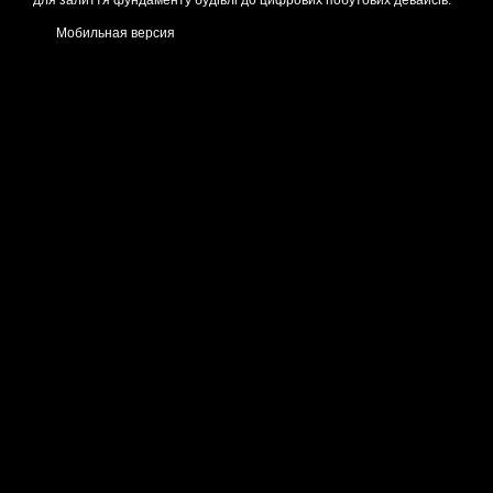
для залиття фундаменту будівлі до цифрових побутових девайсів.
Мобильная версия