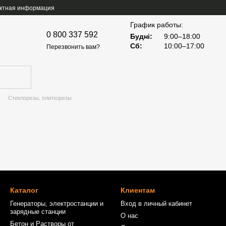
ктная информация
График работы:
0 800 337 592
Будні:
9:00–18:00
Сб:
10:00–17:00
Перезвонить вам?
Стеклорезы, плиткорезы
Каталог
Клиентам
Генераторы, электростанции и
Вход в личный кабинет
зарядные станции
О нас
Бетон и Растворы от