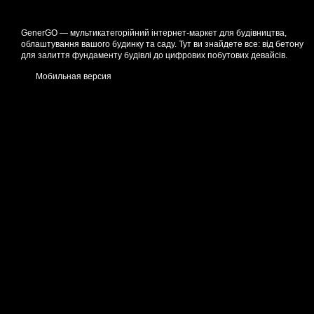
GenerGO — мультикатегорійний інтернет-маркет для будівництва,
облаштування вашого будинку та саду. Тут ви знайдете все: від бетону
для залиття фундаменту будівлі до цифрових побутових девайсів.
Мобильная версия