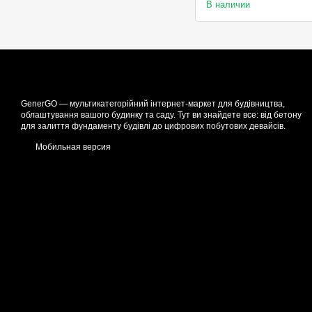
В наличии
GenerGO — мультикатегорійний інтернет-маркет для будівництва,
облаштування вашого будинку та саду. Тут ви знайдете все: від бетону
для залиття фундаменту будівлі до цифрових побутових девайсів.
Мобильная версия