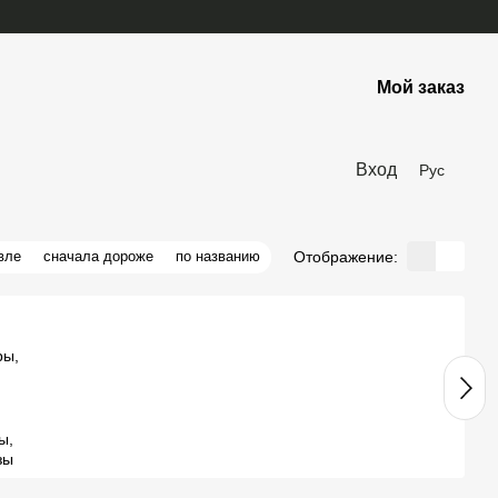
Мой заказ
Вход
Рус
Отображение:
вле
сначала дороже
по названию
ы,
зы