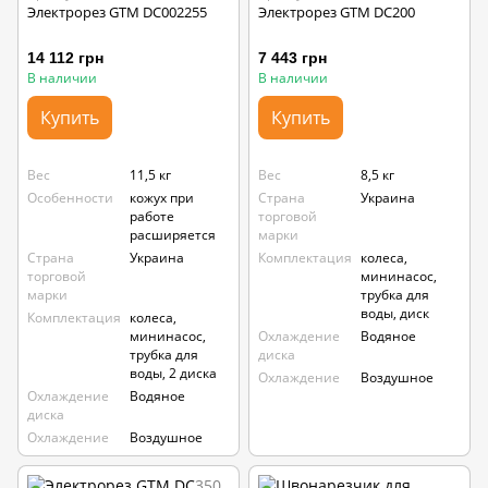
Электрорез GTM DC002255
Электрорез GTM DC200
14 112 грн
7 443 грн
В наличии
В наличии
Купить
Купить
Вес
11,5 кг
Вес
8,5 кг
Особенности
кожух при
Страна
Украина
работе
торговой
расширяется
марки
Страна
Украина
Комплектация
колеса,
торговой
мининасос,
марки
трубка для
воды, диск
Комплектация
колеса,
мининасос,
Охлаждение
Водяное
трубка для
диска
воды, 2 диска
Охлаждение
Воздушное
Охлаждение
Водяное
диска
Охлаждение
Воздушное