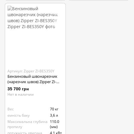
Артикул: Zipper ZI-BES350Y
Бензиновый швонарезчик
(нарезчик швов) Zipper ZI-
BES350Y
35 700 грн
Нет в наличии
Вес
70 кг
ємність баку
3,6 л
Максимальна глубина
110.0
пропилу
(мм)
потужність двигуна
4,1 кВт