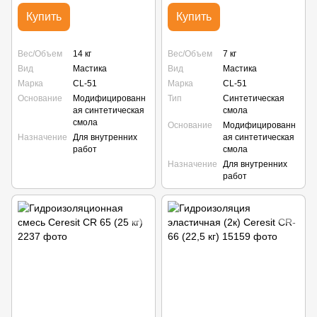
Купить
Купить
Вес/Объем
14 кг
Вес/Объем
7 кг
Вид
Мастика
Вид
Мастика
Марка
CL-51
Марка
CL-51
Основание
Модифицированн
Тип
Синтетическая
ая синтетическая
смола
смола
Основание
Модифицированн
Назначение
Для внутренних
ая синтетическая
работ
смола
Назначение
Для внутренних
работ