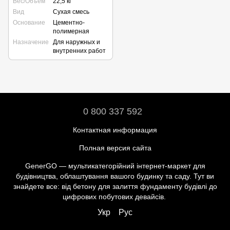
Вес/Объем
22,5 кг
Вид
Сухая смесь
Основание
Цементно-
полимерная
Назначение
Для наружных и
внутренних работ
0 800 337 592
Контактная информация
Полная версия сайта
GenerGO — мультикатегорійний інтернет-маркет для
будівництва, облаштування вашого будинку та саду. Тут ви
знайдете все: від бетону для залиття фундаменту будівлі до
цифрових побутових девайсів.
Укр
Рус