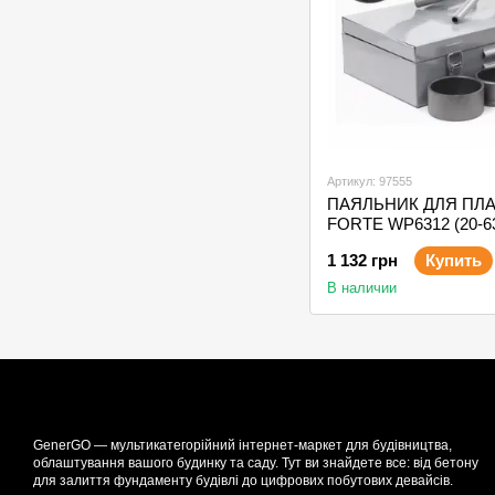
Артикул: 97555
ПАЯЛЬНИК ДЛЯ ПЛ
FORTE WP6312 (20-6
1 132 грн
Купить
В наличии
GenerGO — мультикатегорійний інтернет-маркет для будівництва,
облаштування вашого будинку та саду. Тут ви знайдете все: від бетону
для залиття фундаменту будівлі до цифрових побутових девайсів.