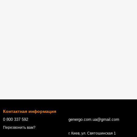
Контактная информация
0 800 337 592
genergo.com.ua@gmail.com
Перезвонить вам?
г. Киев, ул. Святошинская 1