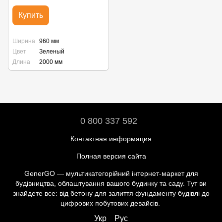
Купить
Ширина
960 мм
Цвет
Зеленый
Длина
2000 мм
0 800 337 592
Контактная информация
Полная версия сайта
GenerGO — мультикатегорійний інтернет-маркет для
будівництва, облаштування вашого будинку та саду. Тут ви
знайдете все: від бетону для залиття фундаменту будівлі до
цифрових побутових девайсів.
Укр
Рус